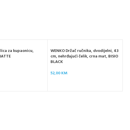
ica za kupaonicu,
WENKO Držač ručnika, dvodijelni, 43
MATTE
cm, nehrđajući čelik, crna mat, BISIO
BLACK
WE
52,00
KM
“V
39