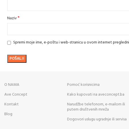
*
Naziv
Spremi moje ime, e-poštu i web-stranicu u ovom internet pregledn
O NAMA
Pomoć korisnicima
Ave Concept
Kako kupovati na aveconcept.ba
Kontakt
Narudžbe telefonom, e-mailom ili
putem društvenih mreža
Blog
Dogovori uslugu ugradnje ili servisa