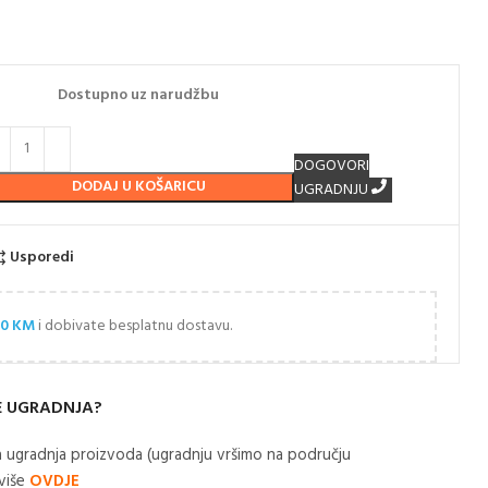
Dostupno uz narudžbu
DOGOVORI
DODAJ U KOŠARICU
UGRADNJU
Usporedi
00
KM
i dobivate besplatnu dostavu.
E UGRADNJA?
 ugradnja proizvoda (ugradnju vršimo na području
 više
OVDJE