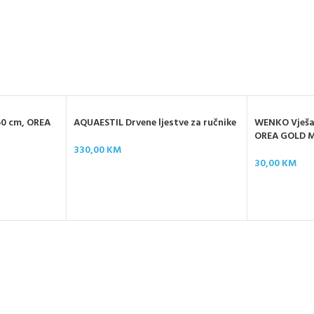
60 cm, OREA
AQUAESTIL Drvene ljestve za ručnike
WENKO Vješal
OREA GOLD 
330,00
KM
30,00
KM