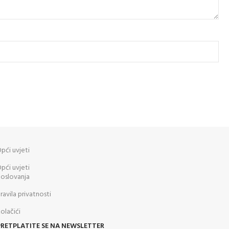
pći uvjeti
pći uvjeti
oslovanja
ravila privatnosti
olačići
PRETPLATITE SE NA NEWSLETTER