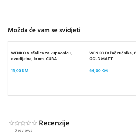
Možda će vam se svidjeti
WENKO Vješalica za kupaonicu,
WENKO Držač ručnika, 
dvodijelna, krom, CUBA
GOLD MATT
15,00
KM
64,00
KM
Recenzije
0 reviews