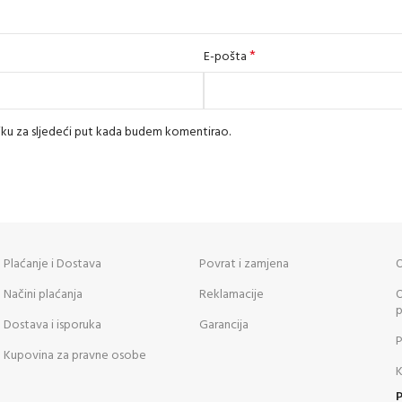
*
E-pošta
iku za sljedeći put kada budem komentirao.
Plaćanje i Dostava
Povrat i zamjena
O
Načini plaćanja
Reklamacije
O
p
Dostava i isporuka
Garancija
P
Kupovina za pravne osobe
K