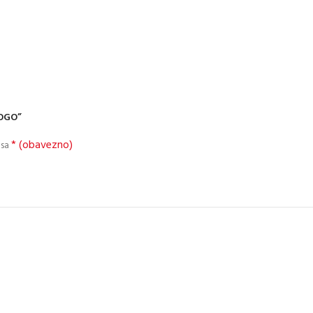
LOGO”
* (obavezno)
 sa