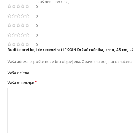
Još nema recenzija.
0
0
0
0
0
Budite prvi koji će recenzirati “KOIN Držač ručnika, crno, 45 cm, 
Vaša adresa e-pošte neće biti objavljena.
Obavezna polja su označena
Vaša ocjena
*
Vaša recenzija: