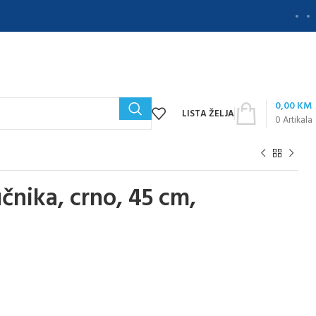
0,00
KM
LISTA ŽELJA
0
Artikala
čnika, crno, 45 cm,