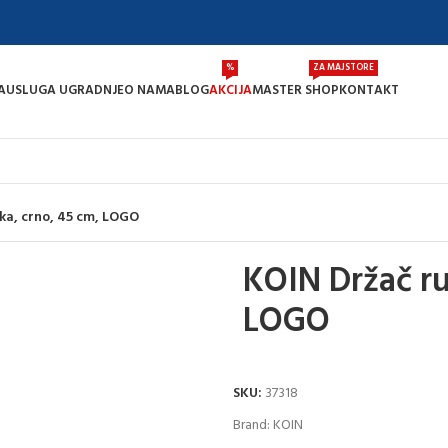
%
ZA MAJSTORE
A
USLUGA UGRADNJE
O NAMA
BLOG
AKCIJA
MASTER SHOP
KONTAKT
ka, crno, 45 cm, LOGO
KOIN Držač ru
LOGO
SKU:
37318
Brand:
KOIN