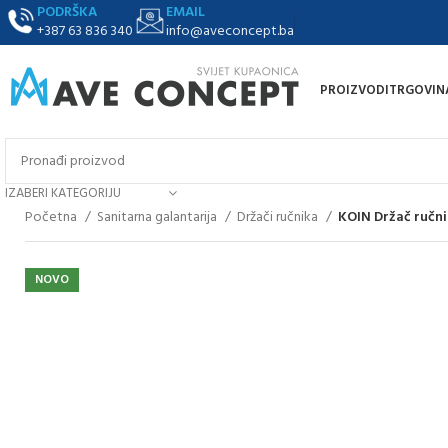
PODRŠKA
EMAIL
+387 63 836 340
info@aveconcept.ba
PROIZVODI
TRGOVIN
IZABERI KATEGORIJU
Početna
Sanitarna galantarija
Držači ručnika
KOIN Držač ručni
NOVO