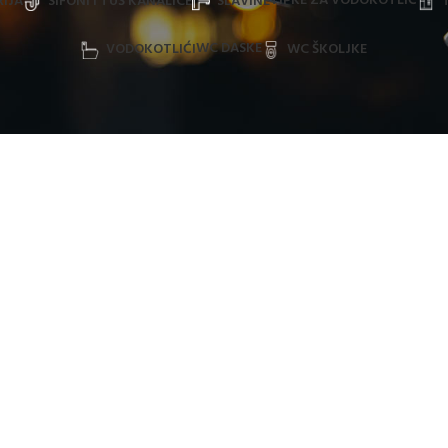
TIPKE ZA VODOKOTLIĆ
IJA
SIFONI I TUŠ KANALICE
SLAVINE
WC DASKE
VODOKOTLIĆI
WC ŠKOLJKE