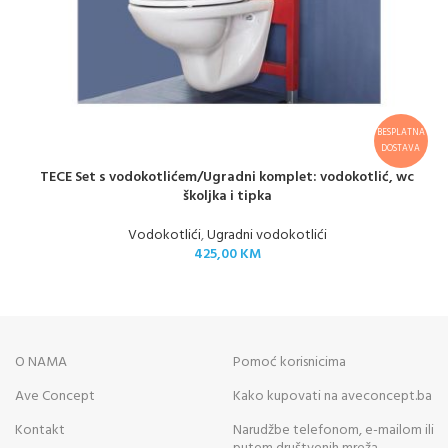
BESPLATNA
DOSTAVA
TECE Set s vodokotlićem/Ugradni komplet: vodokotlić, wc
školjka i tipka
Vodokotlići
,
Ugradni vodokotlići
425,00
KM
O NAMA
Pomoć korisnicima
Ave Concept
Kako kupovati na aveconcept.ba
Kontakt
Narudžbe telefonom, e-mailom ili