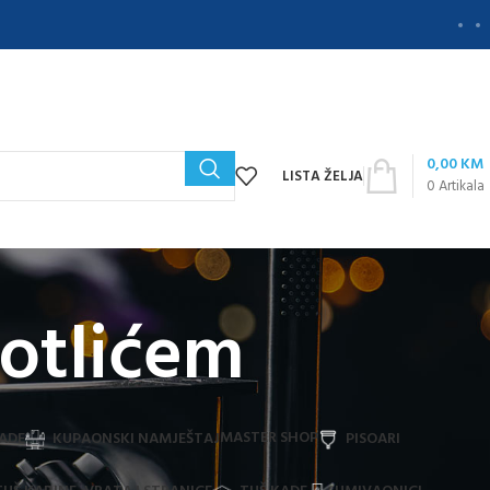
0,00
KM
LISTA ŽELJA
0
Artikala
otlićem
MASTER SHOP
ADE
KUPAONSKI NAMJEŠTAJ
PISOARI