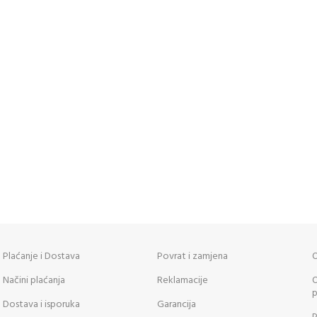
Plaćanje i Dostava
Povrat i zamjena
O
Načini plaćanja
Reklamacije
O
p
Dostava i isporuka
Garancija