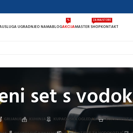
%
ZA MAJSTORE
A
USLUGA UGRADNJE
O NAMA
BLOG
AKCIJA
MASTER SHOP
KONTAKT
ni set s vodok
GRIJANJE
KUHINJA
KUPAONSKA OGLEDALA
KUPAONSKE K