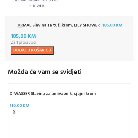
ARMAL Slavina za tuš LILY
SHOWER.
ARMAL Slavina za tuš, krom, LILY SHOWER
185,00
KM
185,00
KM
Za 1 proizvod
DODAJ U KOŠARICU
Možda će vam se svidjeti
D-WASSER Slavina za umivaonik, sjajni krom
110,00
KM
D-W
17