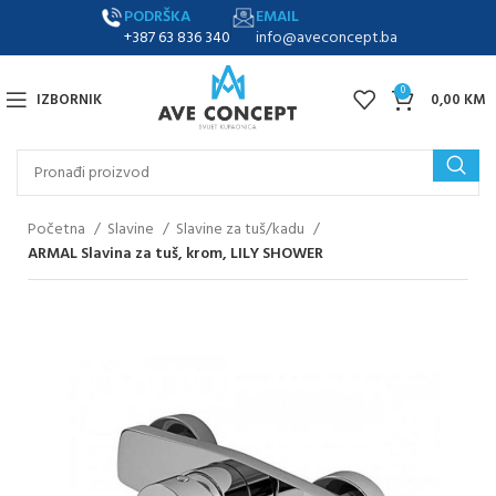
PODRŠKA
EMAIL
+387 63 836 340
info@aveconcept.ba
0
IZBORNIK
0,00
KM
Početna
Slavine
Slavine za tuš/kadu
ARMAL Slavina za tuš, krom, LILY SHOWER