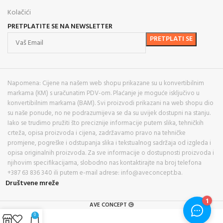
Kolačići
PRETPLATITE SE NA NEWSLETTER
Napomena: Cijene na našem web shopu prikazane su u konvertibilnim
markama (KM) s uračunatim PDV-om. Plaćanje je moguće isključivo u
konvertibilnim markama (BAM). Svi proizvodi prikazani na web shopu dio
su naše ponude, no ne podrazumijeva se da su uvijek dostupni na stanju.
Iako se trudimo pružiti što preciznije informacije putem slika, tehničkih
crteža, opisa proizvoda i cijena, zadržavamo pravo na tehničke
promjene, pogreške i odstupanja slika i tekstualnog sadržaja od izgleda i
opisa originalnih proizvoda. Za sve informacije o dostupnosti proizvoda i
njihovim specifikacijama, slobodno nas kontaktirajte na broj telefona
+387 63 836 340 ili putem e-mail adrese: info@aveconcept.ba.
Društvene mreže
AVE CONCEPT
0