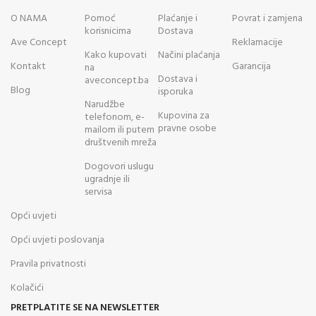
O NAMA
Pomoć
Plaćanje i
Povrat i zamjena
korisnicima
Dostava
Ave Concept
Reklamacije
Kako kupovati
Načini plaćanja
Kontakt
Garancija
na
Dostava i
aveconcept.ba
Blog
isporuka
Narudžbe
Kupovina za
telefonom, e-
pravne osobe
mailom ili putem
društvenih mreža
Dogovori uslugu
ugradnje ili
servisa
Opći uvjeti
Opći uvjeti poslovanja
Pravila privatnosti
Kolačići
PRETPLATITE SE NA NEWSLETTER