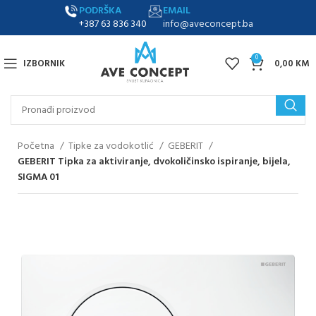
PODRŠKA
EMAIL
+387 63 836 340
info@aveconcept.ba
0
IZBORNIK
0,00
KM
Početna
Tipke za vodokotlić
GEBERIT
GEBERIT Tipka za aktiviranje, dvokoličinsko ispiranje, bijela,
SIGMA 01