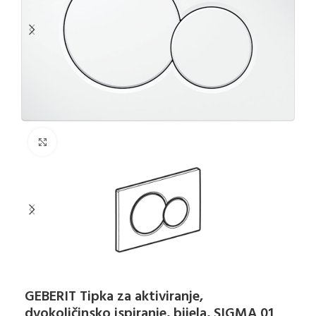
Klikni za uvećanje
GEBERIT Tipka za aktiviranje,
dvokoličinsko ispiranje, bijela, SIGMA 01