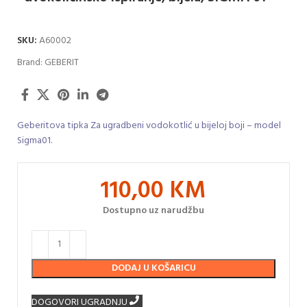
SKU:
A60002
Brand:
GEBERIT
Geberitova tipka Za ugradbeni vodokotlić u bijeloj boji – model
Sigma01.
110,00
KM
Dostupno uz narudžbu
DODAJ U KOŠARICU
DOGOVORI UGRADNJU