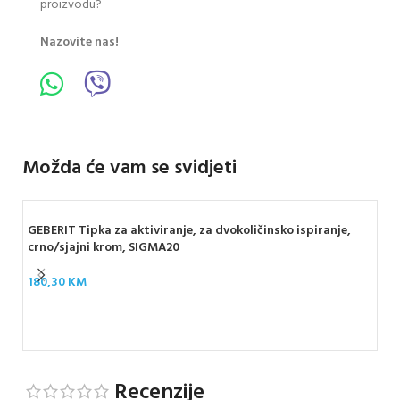
proizvodu?
Nazovite nas!
Možda će vam se svidjeti
GEBERIT Tipka za aktiviranje, za dvokoličinsko ispiranje,
crno/sjajni krom, SIGMA20
180,30
KM
GEB
bij
85
Recenzije