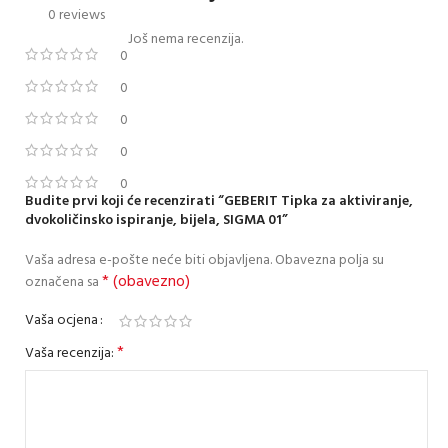
0 reviews
Još nema recenzija.
0
0
0
0
0
Budite prvi koji će recenzirati “GEBERIT Tipka za aktiviranje,
dvokoličinsko ispiranje, bijela, SIGMA 01”
Vaša adresa e-pošte neće biti objavljena.
Obavezna polja su
* (obavezno)
označena sa
Vaša ocjena
*
Vaša recenzija: