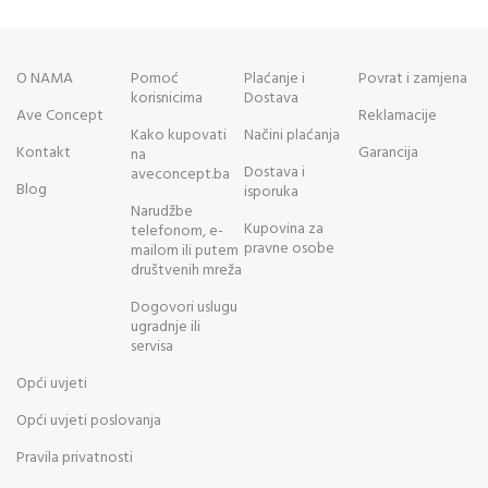
O NAMA
Pomoć
Plaćanje i
Povrat i zamjena
korisnicima
Dostava
Ave Concept
Reklamacije
Kako kupovati
Načini plaćanja
Kontakt
Garancija
na
Dostava i
aveconcept.ba
Blog
isporuka
Narudžbe
Kupovina za
telefonom, e-
pravne osobe
mailom ili putem
društvenih mreža
Dogovori uslugu
ugradnje ili
servisa
Opći uvjeti
Opći uvjeti poslovanja
Pravila privatnosti