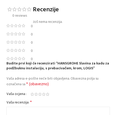
Recenzije
0 reviews
Još nema recenzija.
0
0
0
0
0
Budite prvi koji će recenzirati “HANSGROHE Slavina za kadu za
podžbuknu instalaciju, s prebacivačem, krom, LOGIS”
Vaša adresa e-pošte neće biti objavljena.
Obavezna polja su
* (obavezno)
označena sa
Vaša ocjena
*
Vaša recenzija: