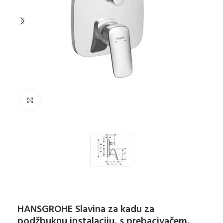
Klikni za uvećanje
HANSGROHE Slavina za kadu za
podžbuknu instalaciju, s prebacivačem,