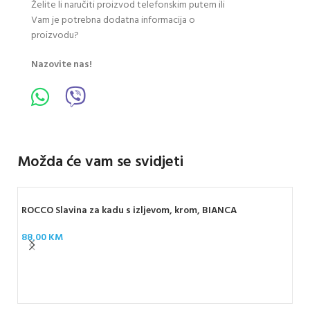
Želite li naručiti proizvod telefonskim putem ili
Vam je potrebna dodatna informacija o
proizvodu?
Nazovite nas!
Možda će vam se svidjeti
ROCCO Slavina za kadu s izljevom, krom, BIANCA
88,00
KM
D-W
kr
18