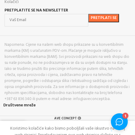
Kolačići
PRETPLATITE SE NA NEWSLETTER
Napomena: Cijene na našem web shopu prikazane su u konvertibilnim
markama (KM) s uračunatim PDV-om. Plaćanje je moguće isključivo u
konvertibilnim markama (BAM). Svi proizvodi prikazani na web shopu dio
su naše ponude, no ne podrazumijeva se da su uvijek dostupni na stanju.
Iako se trudimo pružiti što preciznije informacije putem slika, tehničkih
crteža, opisa proizvoda i cijena, zadržavamo pravo na tehničke
promjene, pogreške i odstupanja slika i tekstualnog sadržaja od izgleda i
opisa originalnih proizvoda. Za sve informacije o dostupnosti proizvoda i
njihovim specifikacijama, slobodno nas kontaktirajte na broj telefona
+387 63 836 340 ili putem e-mail adrese: info@aveconcept.ba.
Društvene mreže
AVE CONCEPT
0
Koristimo kolačiće kako bismo poboljšali vaše iskustvo na našoj
rgovina
Lista želja
Košarica