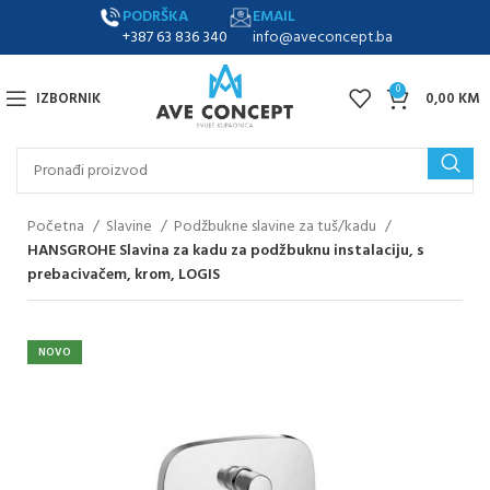
PODRŠKA
EMAIL
+387 63 836 340
info@aveconcept.ba
0
IZBORNIK
0,00
KM
Početna
Slavine
Podžbukne slavine za tuš/kadu
HANSGROHE Slavina za kadu za podžbuknu instalaciju, s
prebacivačem, krom, LOGIS
NOVO