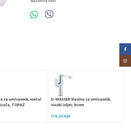
Nazovite nas!
Faceb
Insta
a za umivaonik, metal
D-WASSER Slavina za umivaonik,
D-
dizača, TOPAZ
visoki izljev, krom
vi
176,00
KM
15