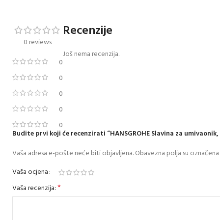
Recenzije
0 reviews
Još nema recenzija.
0
0
0
0
0
Budite prvi koji će recenzirati “HANSGROHE Slavina za umivaonik
Vaša adresa e-pošte neće biti objavljena.
Obavezna polja su označena
Vaša ocjena
*
Vaša recenzija: