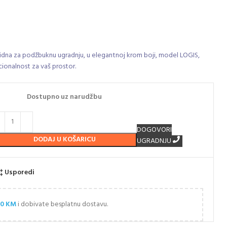
dna za podžbuknu ugradnju, u elegantnoj krom boji, model LOGIS,
cionalnost za vaš prostor.
Dostupno uz narudžbu
DOGOVORI
DODAJ U KOŠARICU
UGRADNJU
Usporedi
00
KM
i dobivate besplatnu dostavu.