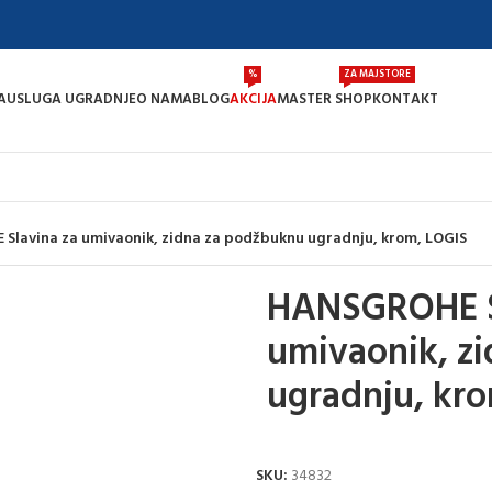
%
ZA MAJSTORE
A
USLUGA UGRADNJE
O NAMA
BLOG
AKCIJA
MASTER SHOP
KONTAKT
lavina za umivaonik, zidna za podžbuknu ugradnju, krom, LOGIS
HANSGROHE S
umivaonik, z
ugradnju, kr
SKU:
34832