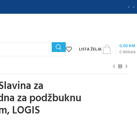
0,00
KM
LISTA ŽELJA
0
Artikala
lavina za
idna za podžbuknu
om, LOGIS