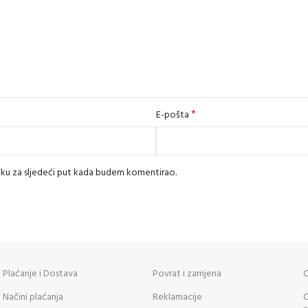
*
E-pošta
iku za sljedeći put kada budem komentirao.
Plaćanje i Dostava
Povrat i zamjena
O
Načini plaćanja
Reklamacije
O