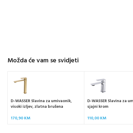
Možda će vam se svidjeti
D-WASSER Slavina za umivaonik,
D-WASSER Slavina za um
visoki izljev, zlatna brušena
sjajni krom
170,90
KM
110,00
KM