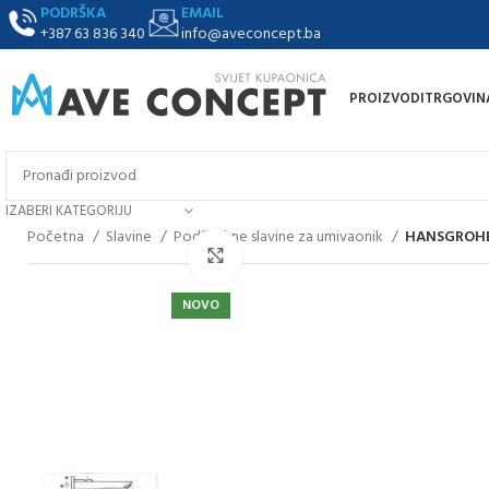
PODRŠKA
EMAIL
+387 63 836 340
info@aveconcept.ba
PROIZVODI
TRGOVIN
IZABERI KATEGORIJU
Početna
Slavine
Podžbukne slavine za umivaonik
HANSGROHE S
Klikni za uvećanje
NOVO