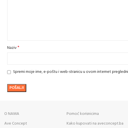
*
Naziv
Spremi moje ime, e-poštu i web-stranicu u ovom internet pregledn
O NAMA
Pomoć korisnicima
Ave Concept
Kako kupovati na aveconcept.ba