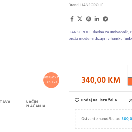
Brand:
HANSGROHE
HANSGROHE slavina za umivaonik, zi
pruža moderni dizajn i vrhunsku funk
340,00
KM
BESPLATNA
DOSTAVA
Dodaj na listu želja
TAVA
NAČIN
PLAĆANJA
Ostvarite narudžbu od
300,