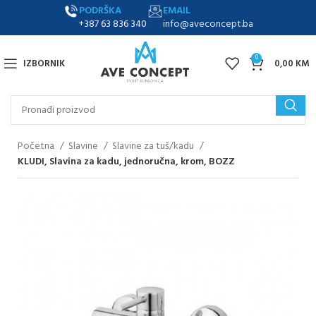
PODRŠKA
EMAIL
+387 63 836 340
info@aveconcept.ba
0
IZBORNIK
0,00
KM
Početna
Slavine
Slavine za tuš/kadu
KLUDI, Slavina za kadu, jednoručna, krom, BOZZ