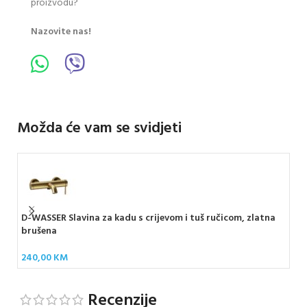
proizvodu?
Nazovite nas!
Možda će vam se svidjeti
D-WASSER Slavina za kadu s crijevom i tuš ručicom, zlatna
ARM
brušena
18
240,00
KM
Recenzije