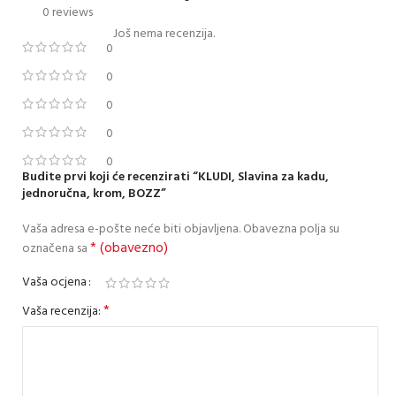
0 reviews
Još nema recenzija.
0
0
0
0
0
Budite prvi koji će recenzirati “KLUDI, Slavina za kadu,
jednoručna, krom, BOZZ”
Vaša adresa e-pošte neće biti objavljena.
Obavezna polja su
* (obavezno)
označena sa
Vaša ocjena
*
Vaša recenzija: