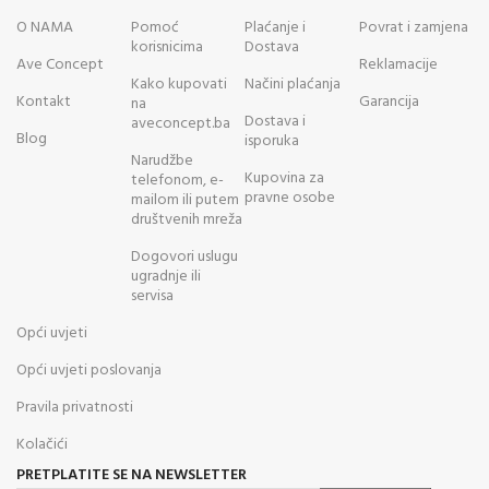
O NAMA
Pomoć
Plaćanje i
Povrat i zamjena
korisnicima
Dostava
Ave Concept
Reklamacije
Kako kupovati
Načini plaćanja
Kontakt
Garancija
na
Dostava i
aveconcept.ba
Blog
isporuka
Narudžbe
Kupovina za
telefonom, e-
pravne osobe
mailom ili putem
društvenih mreža
Dogovori uslugu
ugradnje ili
servisa
Opći uvjeti
Opći uvjeti poslovanja
Pravila privatnosti
Kolačići
PRETPLATITE SE NA NEWSLETTER