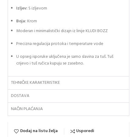
Izljev:
S izljevom
Boja:
Krom
Moderan i minimalistički dizajn iz linije KLUDI BOZZ
Precizna regulacija protoka i temperature vode
U opseg isporuke uključena je samo slavina za tuš. Tuš
crijevo i tuš ručica kupuju se zasebno.
TEHNIČKE KARAKTERISTIKE
DOSTAVA
NAČIN PLAĆANJA
Dodaj na listu želja
Usporedi