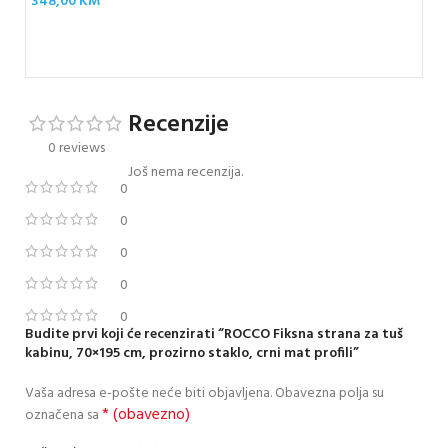
348,00
KM
crn
37
Recenzije
0 reviews
Još nema recenzija.
0
0
0
0
0
Budite prvi koji će recenzirati “ROCCO Fiksna strana za tuš
kabinu, 70×195 cm, prozirno staklo, crni mat profili”
Vaša adresa e-pošte neće biti objavljena.
Obavezna polja su
* (obavezno)
označena sa