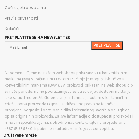
Opći uvjeti poslovanja
Pravila privatnosti
Kolačići
PRETPLATITE SE NA NEWSLETTER
Napomena: Cijene na našem web shopu prikazane su u konvertibilnim
markama (KM) s uračunatim PDV-om. Plaćanje je moguće isključivo u
konvertibilnim markama (BAM). Svi proizvodi prikazani na web shopu dio
su naše ponude, no ne podrazumijeva se da su uvijek dostupni na stanju.
Iako se trudimo pružiti što preciznije informacije putem slika, tehničkih
crteža, opisa proizvoda i cijena, zadržavamo pravo na tehničke
promjene, pogreške i odstupanja slika i tekstualnog sadržaja od izgleda i
opisa originalnih proizvoda. Za sve informacije o dostupnosti proizvoda i
njihovim specifikacijama, slobodno nas kontaktirajte na broj telefona
+387 63 836 340 ili putem e-mail adrese: info@aveconcept.ba.
Društvene mreže