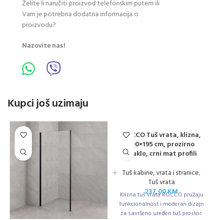
Želite li naručiti proizvod telefonskim putem ili
Vam je potrebna dodatna informacija o
proizvodu?
Nazovite nas!
Kupci još uzimaju
ROCCO Tuš vrata, klizna,
100×195 cm, prozirno
staklo, crni mat profili
Tuš kabine, vrata i stranice
,
Tuš vrata
237,00
KM
Klizna tuš vrata ROCCO pružaju
funkcionalnost i moderan dizajn
za savršeno uređen tuš prostor.