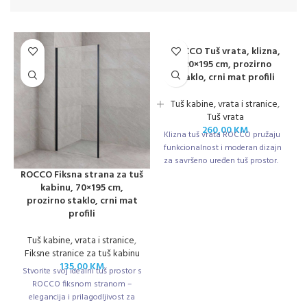
ROCCO Tuš vrata, klizna,
120×195 cm, prozirno
staklo, crni mat profili
Tuš kabine, vrata i stranice
,
Tuš vrata
260,00
KM
Klizna tuš vrata ROCCO pružaju
funkcionalnost i moderan dizajn
za savršeno uređen tuš prostor.
ROCCO Fiksna strana za tuš
kabinu, 70×195 cm,
prozirno staklo, crni mat
profili
Tuš kabine, vrata i stranice
,
Fiksne stranice za tuš kabinu
135,00
KM
Stvorite svoj idealni tuš prostor s
ROCCO fiksnom stranom –
elegancija i prilagodljivost za