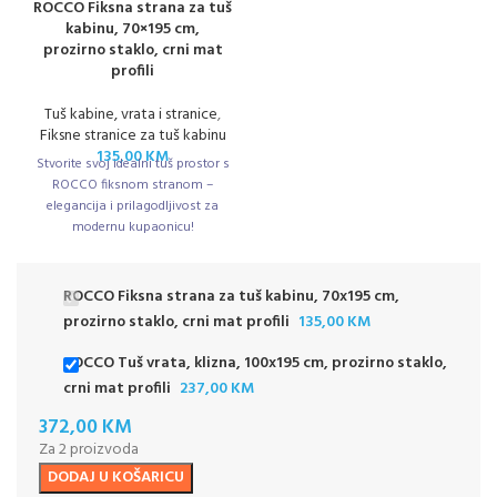
ROCCO Fiksna strana za tuš
kabinu, 70×195 cm,
prozirno staklo, crni mat
profili
Tuš kabine, vrata i stranice
,
Fiksne stranice za tuš kabinu
135,00
KM
Stvorite svoj idealni tuš prostor s
ROCCO fiksnom stranom –
elegancija i prilagodljivost za
modernu kupaonicu!
ROCCO Fiksna strana za tuš kabinu, 70x195 cm,
prozirno staklo, crni mat profili
135,00
KM
ROCCO Tuš vrata, klizna, 100x195 cm, prozirno staklo,
crni mat profili
237,00
KM
372,00
KM
Za 2 proizvoda
DODAJ U KOŠARICU