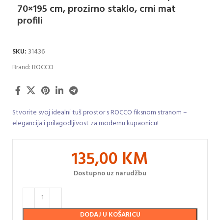
70×195 cm, prozirno staklo, crni mat
profili
SKU:
31436
Brand:
ROCCO
Stvorite svoj idealni tuš prostor s ROCCO fiksnom stranom –
elegancija i prilagodljivost za modernu kupaonicu!
135,00
KM
Dostupno uz narudžbu
DODAJ U KOŠARICU