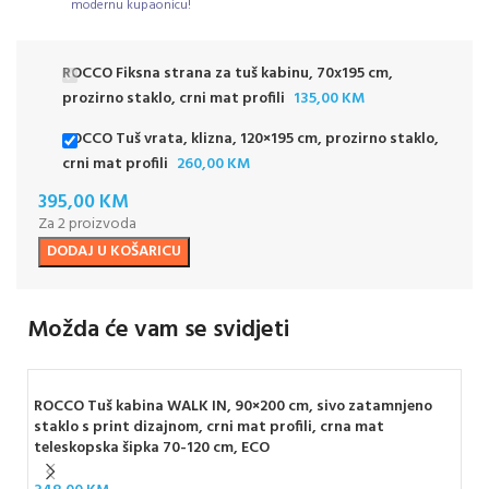
modernu kupaonicu!
ROCCO Fiksna strana za tuš kabinu, 70x195 cm,
prozirno staklo, crni mat profili
135,00
KM
ROCCO Tuš vrata, klizna, 120×195 cm, prozirno staklo,
crni mat profili
260,00
KM
395,00
KM
Za 2 proizvoda
DODAJ U KOŠARICU
Možda će vam se svidjeti
ROCCO Tuš kabina WALK IN, 90×200 cm, sivo zatamnjeno
staklo s print dizajnom, crni mat profili, crna mat
teleskopska šipka 70-120 cm, ECO
ROC