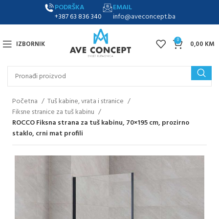
PODRŠKA
EMAIL
+387 63 836 340
info@aveconcept.ba
0
IZBORNIK
0,00
KM
Početna
Tuš kabine, vrata i stranice
Fiksne stranice za tuš kabinu
ROCCO Fiksna strana za tuš kabinu, 70×195 cm, prozirno
staklo, crni mat profili