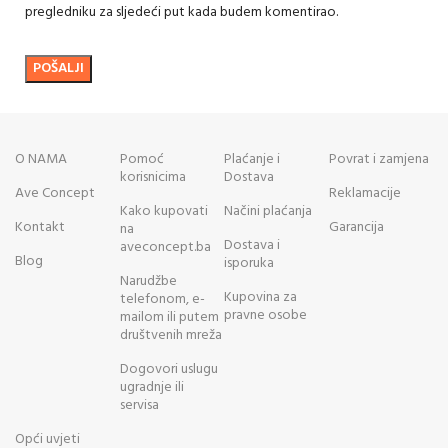
pregledniku za sljedeći put kada budem komentirao.
O NAMA
Pomoć
Plaćanje i
Povrat i zamjena
korisnicima
Dostava
Ave Concept
Reklamacije
Kako kupovati
Načini plaćanja
Kontakt
Garancija
na
Dostava i
aveconcept.ba
Blog
isporuka
Narudžbe
Kupovina za
telefonom, e-
pravne osobe
mailom ili putem
društvenih mreža
Dogovori uslugu
ugradnje ili
servisa
Opći uvjeti