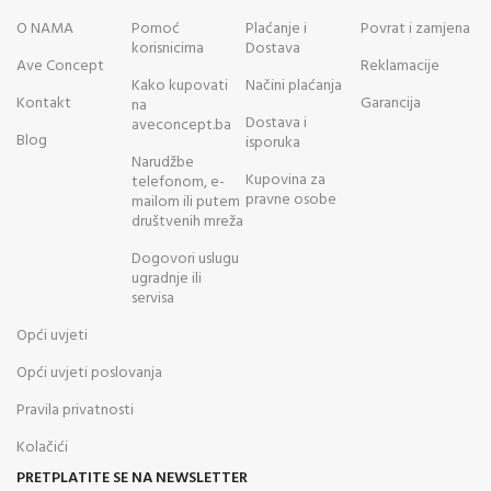
O NAMA
Pomoć
Plaćanje i
Povrat i zamjena
korisnicima
Dostava
Ave Concept
Reklamacije
Kako kupovati
Načini plaćanja
Kontakt
Garancija
na
Dostava i
aveconcept.ba
Blog
isporuka
Narudžbe
Kupovina za
telefonom, e-
pravne osobe
mailom ili putem
društvenih mreža
Dogovori uslugu
ugradnje ili
servisa
Opći uvjeti
Opći uvjeti poslovanja
Pravila privatnosti
Kolačići
PRETPLATITE SE NA NEWSLETTER