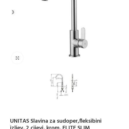
Klikni za uvećanje
UNITAS Slavina za sudoper,fleksibini
izljev, 2 cijevi, krom, ELITE SLIM