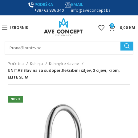
PODRŠKA
EMAIL
+387 63 836 340
info@aveconcept.ba
0
IZBORNIK
0,00
KM
Početna
Kuhinja
Kuhinjske slavine
UNITAS Slavina za sudoper,fleksibini izljev, 2 cijevi, krom,
ELITE SLIM
NOVO