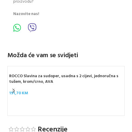
proizvodu?
Nazovite nas!
Možda će vam se svidjeti
ROCCO Slavina za sudoper, usadna s 2 cijevi, jednoručna s
tušem, krom/crno, AVA
191,70
KM
ARM
13
Recenzije