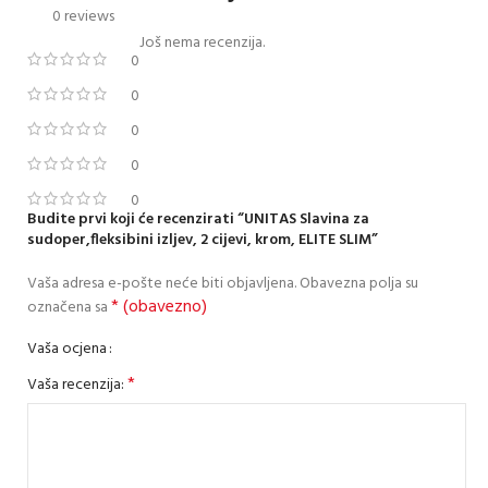
0 reviews
Još nema recenzija.
0
0
0
0
0
Budite prvi koji će recenzirati “UNITAS Slavina za
sudoper,fleksibini izljev, 2 cijevi, krom, ELITE SLIM”
Vaša adresa e-pošte neće biti objavljena.
Obavezna polja su
* (obavezno)
označena sa
Vaša ocjena
*
Vaša recenzija: