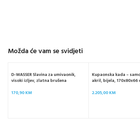
Možda će vam se svidjeti
D-WASSER Slavina za umivaonik,
Kupaonska kada – samo
visoki izljev, zlatna brušena
akril, bijela, 170x80x6
170,90
KM
2.205,00
KM