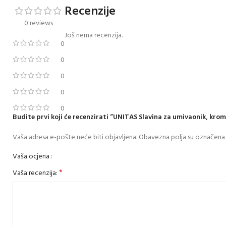
Recenzije
0 reviews
Još nema recenzija.
0
0
0
0
0
Budite prvi koji će recenzirati “UNITAS Slavina za umivaonik, kro
Vaša adresa e-pošte neće biti objavljena.
Obavezna polja su označena
Vaša ocjena
*
Vaša recenzija: