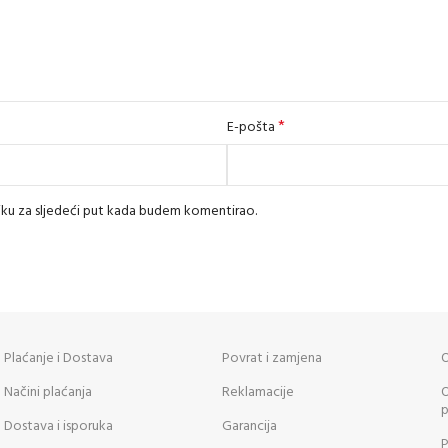
*
E-pošta
iku za sljedeći put kada budem komentirao.
Plaćanje i Dostava
Povrat i zamjena
O
Načini plaćanja
Reklamacije
O
p
Dostava i isporuka
Garancija
P