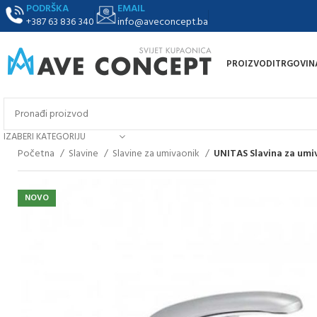
PODRŠKA
EMAIL
+387 63 836 340
info@aveconcept.ba
PROIZVODI
TRGOVIN
IZABERI KATEGORIJU
Početna
Slavine
Slavine za umivaonik
UNITAS Slavina za umi
NOVO