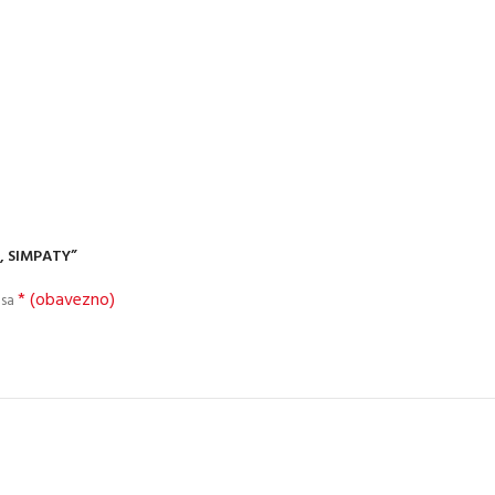
m, SIMPATY”
* (obavezno)
 sa