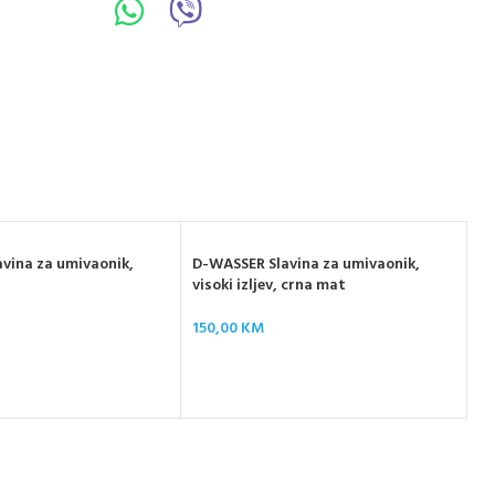
vina za umivaonik,
D-WASSER Slavina za umivaonik,
visoki izljev, crna mat
150,00
KM
GE
og
43