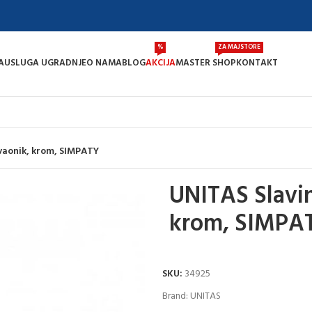
%
ZA MAJSTORE
A
USLUGA UGRADNJE
O NAMA
BLOG
AKCIJA
MASTER SHOP
KONTAKT
vaonik, krom, SIMPATY
UNITAS Slavi
krom, SIMPA
SKU:
34925
Brand:
UNITAS