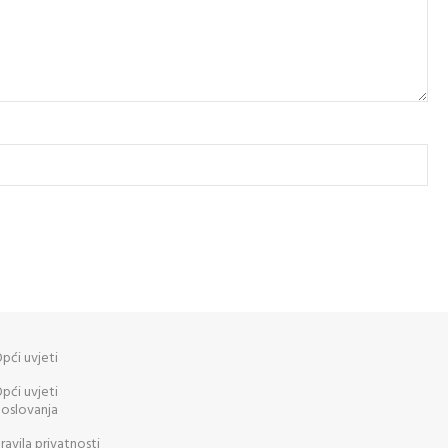
pći uvjeti
pći uvjeti
oslovanja
ravila privatnosti