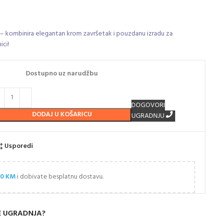
 – kombinira elegantan krom završetak i pouzdanu izradu za
ici!
Dostupno uz narudžbu
DOGOVORI
DODAJ U KOŠARICU
UGRADNJU
Usporedi
00
KM
i dobivate besplatnu dostavu.
E UGRADNJA?