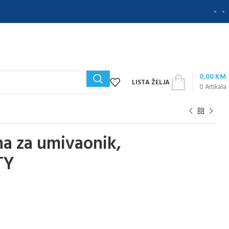
0,00
KM
LISTA ŽELJA
0
Artikala
na za umivaonik,
TY