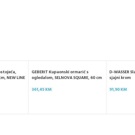
stojeća,
GEBERIT Kupaonski ormarić s
D-WASSER Sla
6 cm, NEW LINE
ogledalom, SELNOVA SQUARE, 60 cm
sjajni krom
361,45
KM
91,90
KM