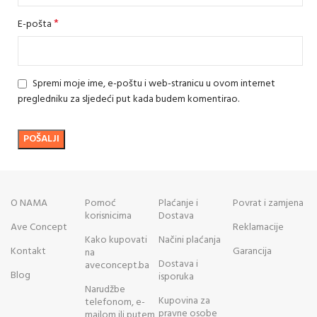
*
E-pošta
Spremi moje ime, e-poštu i web-stranicu u ovom internet
pregledniku za sljedeći put kada budem komentirao.
O NAMA
Pomoć
Plaćanje i
Povrat i zamjena
korisnicima
Dostava
Ave Concept
Reklamacije
Kako kupovati
Načini plaćanja
Kontakt
Garancija
na
Dostava i
aveconcept.ba
Blog
isporuka
Narudžbe
Kupovina za
telefonom, e-
pravne osobe
mailom ili putem