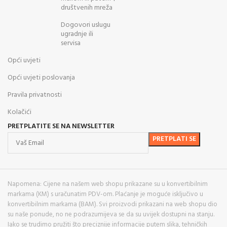
društvenih mreža
Dogovori uslugu
ugradnje ili
servisa
Opći uvjeti
Opći uvjeti poslovanja
Pravila privatnosti
Kolačići
PRETPLATITE SE NA NEWSLETTER
Napomena: Cijene na našem web shopu prikazane su u konvertibilnim
markama (KM) s uračunatim PDV-om. Plaćanje je moguće isključivo u
konvertibilnim markama (BAM). Svi proizvodi prikazani na web shopu dio
su naše ponude, no ne podrazumijeva se da su uvijek dostupni na stanju.
Iako se trudimo pružiti što preciznije informacije putem slika, tehničkih