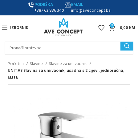
PODRŠKA
EMAIL
+387 63 836 340
info@aveconcept.ba
0
IZBORNIK
0,00
KM
Početna
Slavine
Slavine za umivaonik
UNITAS Slavina za umivaonik, usadna s 2 cijevi, jednoručna,
ELITE