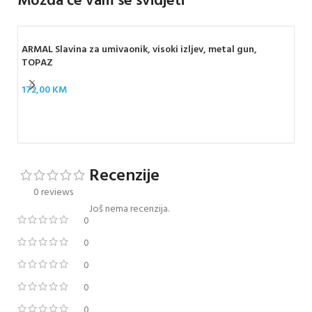
Možda će vam se svidjeti
ARMAL Slavina za umivaonik, visoki izljev, metal gun,
TOPAZ
172,00
KM
ARM
TO
17
Recenzije
0 reviews
Još nema recenzija.
0
0
0
0
0