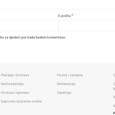
*
E-pošta
iku za sljedeći put kada budem komentirao.
Plaćanje i Dostava
Povrat i zamjena
O
Načini plaćanja
Reklamacije
O
p
Dostava i isporuka
Garancija
P
Kupovina za pravne osobe
K