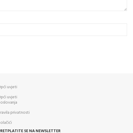
pći uvjeti
pći uvjeti
oslovanja
ravila privatnosti
olačići
PRETPLATITE SE NA NEWSLETTER