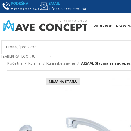
PODRŠKA
EMAIL
+387 63 836 340
info@aveconcept.ba
PROIZVODI
TRGOVIN
IZABERI KATEGORIJU
Početna
Kuhinja
Kuhinjske slavine
ARMAL Slavina za sudoper,
NEMA NA STANJU