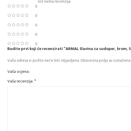
Još nema recenzija.
0
0
0
0
0
Budite prvi koji će recenzirati “ARMAL Slavina za sudoper, krom, 
Vaša adresa e-pošte neće biti objavljena.
Obavezna polja su označena
Vaša ocjena
*
Vaša recenzija: