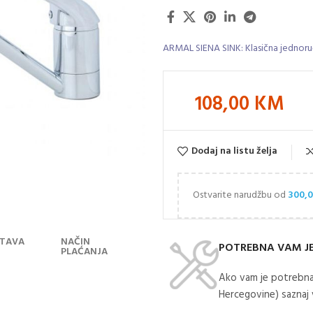
ARMAL SIENA SINK: Klasična jednoruč
108,00
KM
Dodaj na listu želja
Ostvarite narudžbu od
300,
TAVA
NAČIN
POTREBNA VAM J
PLAĆANJA
Ako vam je potrebna
Hercegovine) saznaj