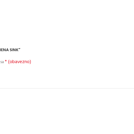
SIENA SINK”
* (obavezno)
 sa