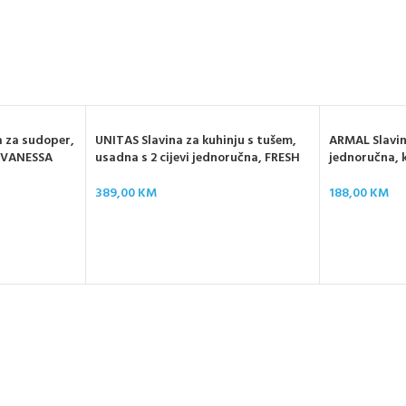
 za sudoper,
UNITAS Slavina za kuhinju s tušem,
ARMAL Slavin
m, VANESSA
usadna s 2 cijevi jednoručna, FRESH
jednoručna, 
389,00
KM
188,00
KM