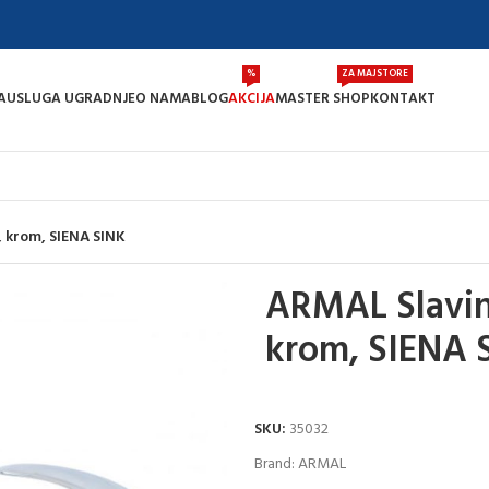
%
ZA MAJSTORE
A
USLUGA UGRADNJE
O NAMA
BLOG
AKCIJA
MASTER SHOP
KONTAKT
 krom, SIENA SINK
ARMAL Slavin
krom, SIENA 
SKU:
35032
Brand:
ARMAL