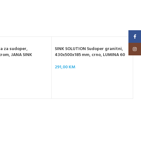
Faceb
Insta
a za sudoper,
SINK SOLUTION Sudoper granitni,
krom, JANA SINK
430x500x185 mm, crno, LUMINA 60
291,00
KM
SI
ne
LI
42