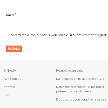
*
Naziv
Spremi moje ime, e-poštu i web-stranicu u ovom internet pregledn
O NAMA
Pomoć korisnicima
Ave Concept
Kako kupovati na aveconcept.ba
Kontakt
Narudžbe telefonom, e-mailom ili
putem društvenih mreža
Blog
Dogovori uslugu ugradnje ili servisa