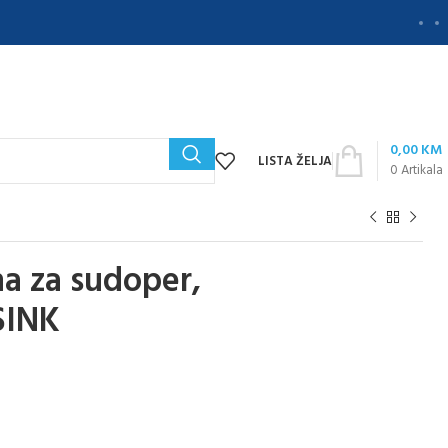
0,00
KM
LISTA ŽELJA
0
Artikala
a za sudoper,
SINK