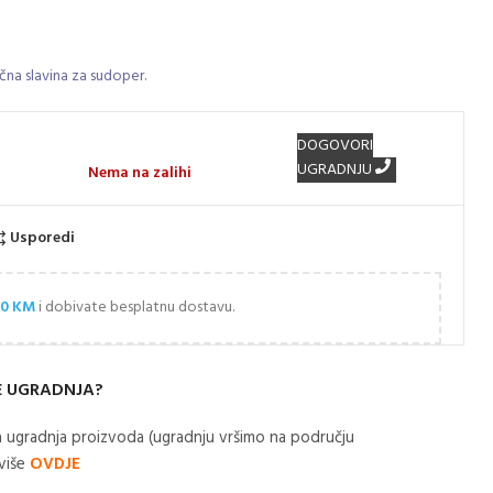
na slavina za sudoper.
DOGOVORI
UGRADNJU
Nema na zalihi
Usporedi
00
KM
i dobivate besplatnu dostavu.
E UGRADNJA?
 ugradnja proizvoda (ugradnju vršimo na području
 više
OVDJE