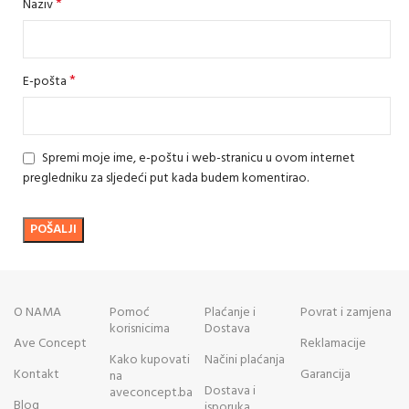
*
Naziv
*
E-pošta
Spremi moje ime, e-poštu i web-stranicu u ovom internet
pregledniku za sljedeći put kada budem komentirao.
O NAMA
Pomoć
Plaćanje i
Povrat i zamjena
korisnicima
Dostava
Ave Concept
Reklamacije
Kako kupovati
Načini plaćanja
Kontakt
Garancija
na
Dostava i
aveconcept.ba
Blog
isporuka