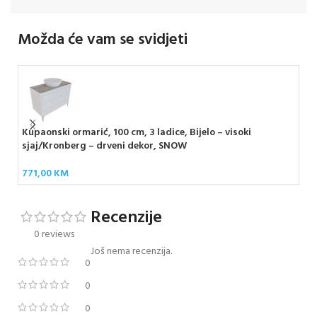
Možda će vam se svidjeti
Kupaonski ormarić, 100 cm, 3 ladice, Bijelo – visoki
Kup
sjaj/Kronberg – drveni dekor, SNOW
72
771,00
KM
Recenzije
0 reviews
Još nema recenzija.
0
0
0