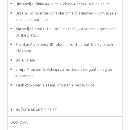
Dimenzije
: Širina 44,6 cm x Visina 49 cm x Dubina 25 cm
Dizajn
: Kompaktni konzolni ormarić s umivaonikom, idealan
za male kupaonice
Materijal
: Kvalitetan MDF materijal, otporan na grebanje i
otiske prstiju
Fronta
: Atraktivna 3D reljefna fronta s mat & silky touch
efektom
Boja
: Bijela
Linija
: Premium kolekcija za moderan i elegantan izgled
kupaonice
Push-to-open sistem
: otvaranje bez ručkice
TEHNIČKE KARAKTERISTIKE
DOSTAVA