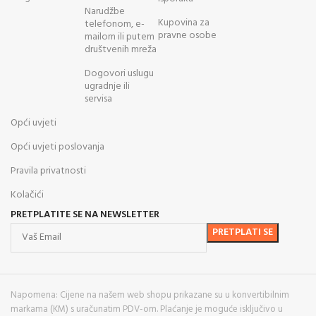
Narudžbe
Kupovina za
telefonom, e-
pravne osobe
mailom ili putem
društvenih mreža
Dogovori uslugu
ugradnje ili
servisa
Opći uvjeti
Opći uvjeti poslovanja
Pravila privatnosti
Kolačići
PRETPLATITE SE NA NEWSLETTER
Napomena: Cijene na našem web shopu prikazane su u konvertibilnim
markama (KM) s uračunatim PDV-om. Plaćanje je moguće isključivo u