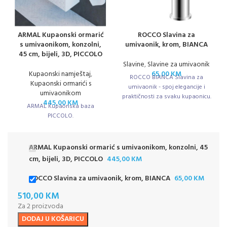
ARMAL Kupaonski ormarić
ROCCO Slavina za
s umivaonikom, konzolni,
umivaonik, krom, BIANCA
45 cm, bijeli, 3D, PICCOLO
Slavine
,
Slavine za umivaonik
Kupaonski namještaj
,
65,00
KM
ROCCO BIANCA Slavina za
Kupaonski ormarići s
umivaonik - spoj elegancije i
umivaonikom
praktičnosti za svaku kupaonicu.
445,00
KM
ARMAL Kupaonska baza
PICCOLO.
ARMAL Kupaonski ormarić s umivaonikom, konzolni, 45
cm, bijeli, 3D, PICCOLO
445,00
KM
ROCCO Slavina za umivaonik, krom, BIANCA
65,00
KM
510,00
KM
Za 2 proizvoda
DODAJ U KOŠARICU