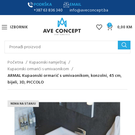
PODRŠKA
EMAIL
+387 63 836 340
info@aveconcept.ba
0
IZBORNIK
0,00
KM
Početna
Kupaonski namještaj
Kupaonski ormarići s umivaonikom
ARMAL Kupaonski ormarić s umivaonikom, konzolni, 45 cm,
bijeli, 3D, PICCOLO
NEMA NA STANJU