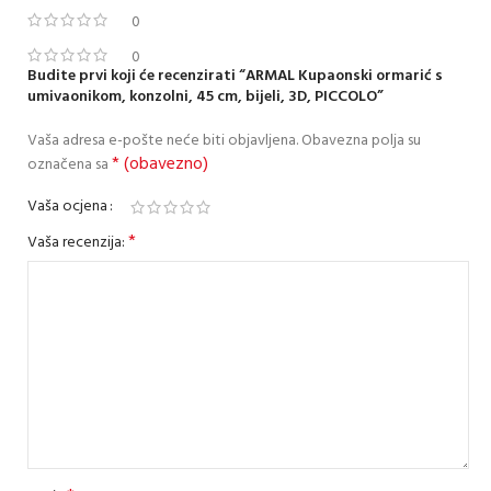
0
0
Budite prvi koji će recenzirati “ARMAL Kupaonski ormarić s
umivaonikom, konzolni, 45 cm, bijeli, 3D, PICCOLO”
Vaša adresa e-pošte neće biti objavljena.
Obavezna polja su
* (obavezno)
označena sa
Vaša ocjena
*
Vaša recenzija: