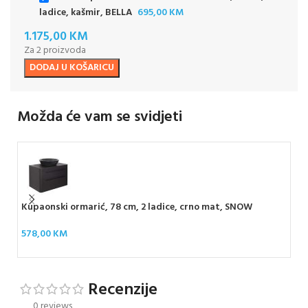
ladice, kašmir, BELLA
695,00
KM
1.175,00
KM
Za 2 proizvoda
DODAJ U KOŠARICU
Možda će vam se svidjeti
Kupaonski ormarić, 78 cm, 2 ladice, crno mat, SNOW
Kup
sja
578,00
KM
72
Recenzije
0 reviews