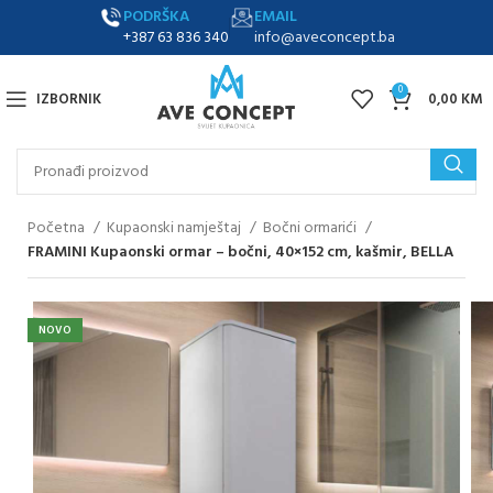
PODRŠKA
EMAIL
+387 63 836 340
info@aveconcept.ba
0
IZBORNIK
0,00
KM
Početna
Kupaonski namještaj
Bočni ormarići
FRAMINI Kupaonski ormar – bočni, 40×152 cm, kašmir, BELLA
NOVO