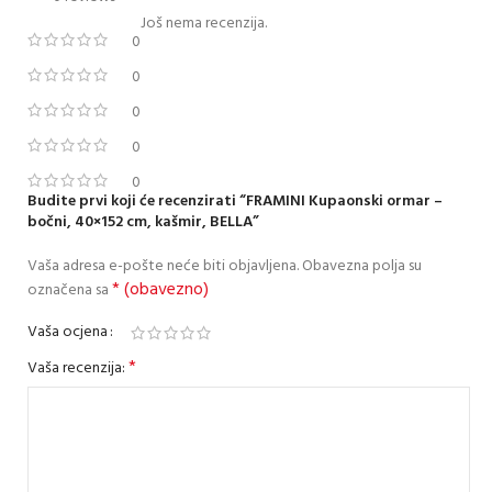
Još nema recenzija.
0
0
0
0
0
Budite prvi koji će recenzirati “FRAMINI Kupaonski ormar –
bočni, 40×152 cm, kašmir, BELLA”
Vaša adresa e-pošte neće biti objavljena.
Obavezna polja su
* (obavezno)
označena sa
Vaša ocjena
*
Vaša recenzija: