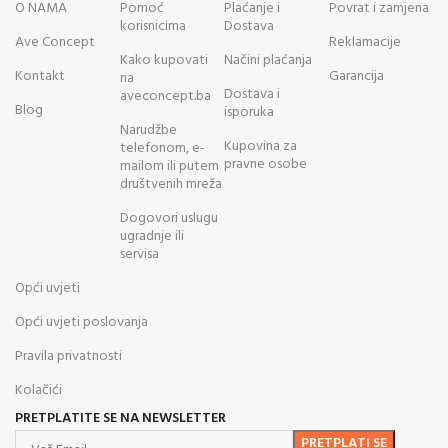
O NAMA
Pomoć
Plaćanje i
Povrat i zamjena
korisnicima
Dostava
Ave Concept
Reklamacije
Kako kupovati
Načini plaćanja
Kontakt
Garancija
na
Dostava i
aveconcept.ba
Blog
isporuka
Narudžbe
Kupovina za
telefonom, e-
pravne osobe
mailom ili putem
društvenih mreža
Dogovori uslugu
ugradnje ili
servisa
Opći uvjeti
Opći uvjeti poslovanja
Pravila privatnosti
Kolačići
PRETPLATITE SE NA NEWSLETTER