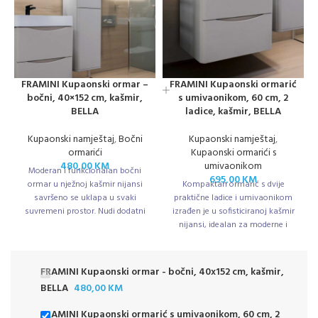
FRAMINI Kupaonski ormar –
FRAMINI Kupaonski ormarić
bočni, 40×152 cm, kašmir,
s umivaonikom, 60 cm, 2
BELLA
ladice, kašmir, BELLA
Kupaonski namještaj
,
Bočni
Kupaonski namještaj
,
ormarići
Kupaonski ormarići s
480,00
KM
umivaonikom
Moderan i funkcionalan bočni
695,00
KM
ormar u nježnoj kašmir nijansi
Kompaktan ormarić s dvije
savršeno se uklapa u svaki
praktične ladice i umivaonikom
suvremeni prostor. Nudi dodatni
izrađen je u sofisticiranoj kašmir
prostor za organizaciju bez
nijansi, idealan za moderne i
narušavanja estetike kupaonice.
elegantne kupaonice.
FRAMINI Kupaonski ormar - bočni, 40x152 cm, kašmir,
BELLA
480,00
KM
FRAMINI Kupaonski ormarić s umivaonikom, 60 cm, 2