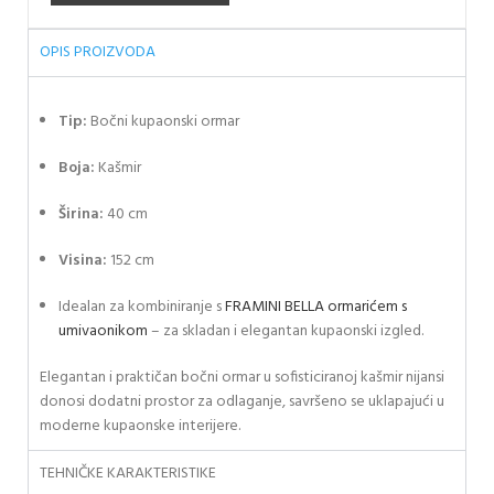
OPIS PROIZVODA
Tip:
Bočni kupaonski ormar
Boja:
Kašmir
Širina:
40 cm
Visina:
152 cm
Idealan za kombiniranje s
FRAMINI BELLA ormarićem s
umivaonikom
– za skladan i elegantan kupaonski izgled.
Elegantan i praktičan bočni ormar u sofisticiranoj kašmir nijansi
donosi dodatni prostor za odlaganje, savršeno se uklapajući u
moderne kupaonske interijere.
TEHNIČKE KARAKTERISTIKE