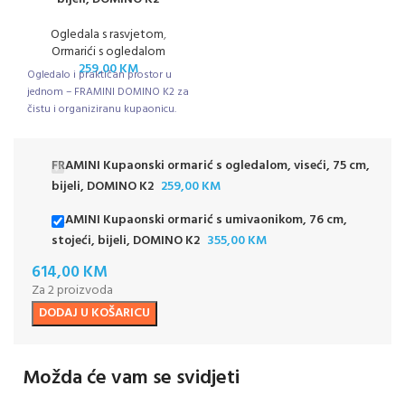
Ogledala s rasvjetom
,
Ormarići s ogledalom
259,00
KM
Ogledalo i praktičan prostor u
jednom – FRAMINI DOMINO K2 za
čistu i organiziranu kupaonicu.
FRAMINI Kupaonski ormarić s ogledalom, viseći, 75 cm,
bijeli, DOMINO K2
259,00
KM
FRAMINI Kupaonski ormarić s umivaonikom, 76 cm,
stojeći, bijeli, DOMINO K2
355,00
KM
614,00
KM
Za 2 proizvoda
DODAJ U KOŠARICU
Možda će vam se svidjeti