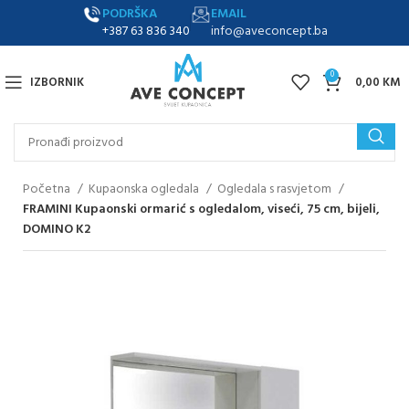
PODRŠKA
EMAIL
+387 63 836 340
info@aveconcept.ba
0
IZBORNIK
0,00
KM
Početna
Kupaonska ogledala
Ogledala s rasvjetom
FRAMINI Kupaonski ormarić s ogledalom, viseći, 75 cm, bijeli,
DOMINO K2