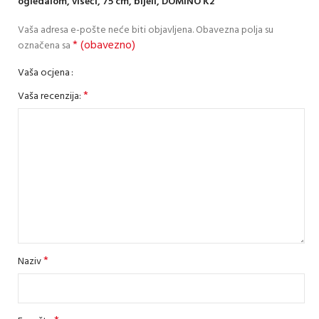
ogledalom, viseći, 75 cm, bijeli, DOMINO K2”
Vaša adresa e-pošte neće biti objavljena.
Obavezna polja su
* (obavezno)
označena sa
Vaša ocjena
*
Vaša recenzija:
*
Naziv