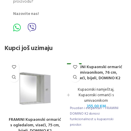
proizvodu?
Nazovite nas!
Kupci još uzimaju
FRAMINI Kupaonski ormarić
NOVO
s umivaonikom, 76 cm,
stojeći, bijeli, DOMINO K2
Kupaonski namještaj
,
Kupaonski ormarići s
umivaonikom
355,00
KM
Pouzdan i elegantan – FRAMINI
DOMINO K2 donosi
FRAMINI Kupaonski ormarić
funkcionalnost u kupaonski
s ogledalom, viseći, 75 cm,
prostor.
bijeli, DOMINO K2