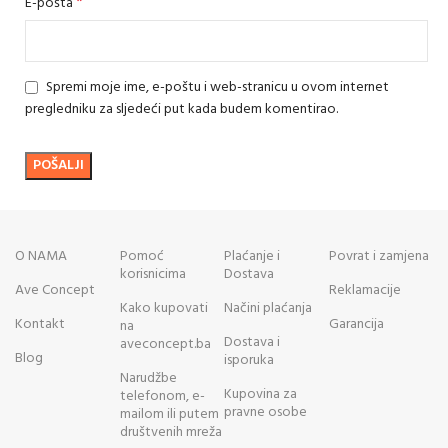
*
E-pošta
Spremi moje ime, e-poštu i web-stranicu u ovom internet
pregledniku za sljedeći put kada budem komentirao.
O NAMA
Pomoć
Plaćanje i
Povrat i zamjena
korisnicima
Dostava
Ave Concept
Reklamacije
Kako kupovati
Načini plaćanja
Kontakt
Garancija
na
Dostava i
aveconcept.ba
Blog
isporuka
Narudžbe
Kupovina za
telefonom, e-
pravne osobe
mailom ili putem
društvenih mreža