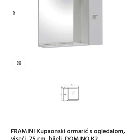
Klikni za uvećanje
FRAMINI Kupaonski ormarić s ogledalom,
viseći, 75 cm, bijeli, DOMINO K2