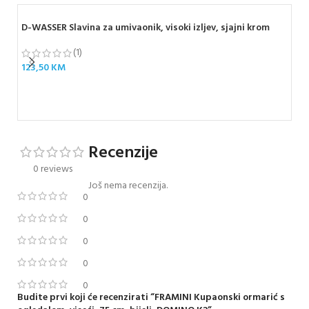
D-WASSER Slavina za umivaonik, visoki izljev, sjajni krom
(1)
123,50
KM
GE
80
43
Recenzije
0 reviews
Još nema recenzija.
0
0
0
0
0
Budite prvi koji će recenzirati “FRAMINI Kupaonski ormarić s