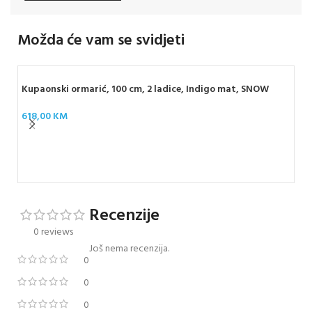
Možda će vam se svidjeti
Kupaonski ormarić, 100 cm, 2 ladice, Indigo mat, SNOW
618,00
KM
Kup
sja
61
Recenzije
0 reviews
Još nema recenzija.
0
0
0