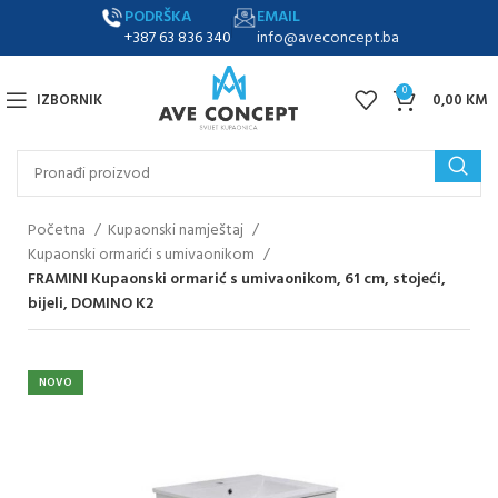
PODRŠKA
EMAIL
+387 63 836 340
info@aveconcept.ba
0
IZBORNIK
0,00
KM
Početna
Kupaonski namještaj
Kupaonski ormarići s umivaonikom
FRAMINI Kupaonski ormarić s umivaonikom, 61 cm, stojeći,
bijeli, DOMINO K2
NOVO