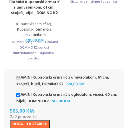
FRAMINI Kupaonski ormarić
čistu i organiziranu kupaonicu.
s umivaonikom, 61 cm,
stojeći, bijeli, DOMINO K2
Kupaonski namještaj
,
Kupaonski ormarići s
umivaonikom
320,00
KM
Pouzdan i elegantan – FRAMINI
DOMINO K2 donosi
funkcionalnost u kupaonski
prostor.
FRAMINI Kupaonski ormarić s umivaonikom, 61 cm,
stojeći, bijeli, DOMINO K2
320,00
KM
FRAMINI Kupaonski ormarić s ogledalom, viseći, 60 cm,
bijeli, DOMINO K2
245,00
KM
565,00
KM
Za 2 proizvoda
DODAJ U KOŠARICU