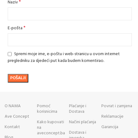
*
Naziv
*
E-pošta
Spremi moje ime, e-poštu i web-stranicu u ovom internet
pregledniku za sljedeći put kada budem komentirao.
O NAMA
Pomoć
Plaćanje i
Povrat i zamjena
korisnicima
Dostava
Ave Concept
Reklamacije
Kako kupovati
Načini plaćanja
Kontakt
Garancija
na
Dostava i
aveconcept.ba
Blog