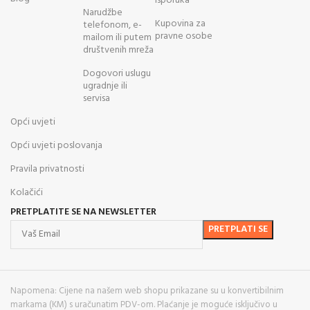
isporuka
Narudžbe
Kupovina za
telefonom, e-
pravne osobe
mailom ili putem
društvenih mreža
Dogovori uslugu
ugradnje ili
servisa
Opći uvjeti
Opći uvjeti poslovanja
Pravila privatnosti
Kolačići
PRETPLATITE SE NA NEWSLETTER
Napomena: Cijene na našem web shopu prikazane su u konvertibilnim
markama (KM) s uračunatim PDV-om. Plaćanje je moguće isključivo u