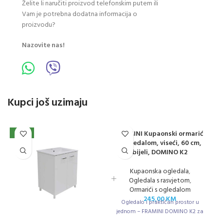
Želite li naručiti proizvod telefonskim putem ili
Vam je potrebna dodatna informacija o
proizvodu?
Nazovite nas!
Kupci još uzimaju
FRAMINI Kupaonski ormarić
NOVO
s ogledalom, viseći, 60 cm,
bijeli, DOMINO K2
Kupaonska ogledala
,
Ogledala s rasvjetom
,
Ormarići s ogledalom
245,00
KM
Ogledalo i praktičan prostor u
jednom – FRAMINI DOMINO K2 za