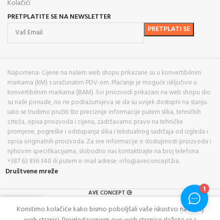
Kolačići
PRETPLATITE SE NA NEWSLETTER
Napomena: Cijene na našem web shopu prikazane su u konvertibilnim
markama (KM) s uračunatim PDV-om. Plaćanje je moguće isključivo u
konvertibilnim markama (BAM). Svi proizvodi prikazani na web shopu dio
su naše ponude, no ne podrazumijeva se da su uvijek dostupni na stanju.
Iako se trudimo pružiti što preciznije informacije putem slika, tehničkih
crteža, opisa proizvoda i cijena, zadržavamo pravo na tehničke
promjene, pogreške i odstupanja slika i tekstualnog sadržaja od izgleda i
opisa originalnih proizvoda. Za sve informacije o dostupnosti proizvoda i
njihovim specifikacijama, slobodno nas kontaktirajte na broj telefona
+387 63 836 340 ili putem e-mail adrese: info@aveconcept.ba.
Društvene mreže
AVE CONCEPT
0
Koristimo kolačiće kako bismo poboljšali vaše iskustvo na našoj
rgovina
Lista želja
Košarica