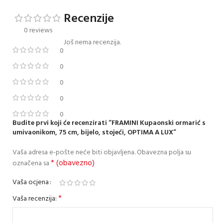
Recenzije
0 reviews
Još nema recenzija.
0
0
0
0
0
Budite prvi koji će recenzirati “FRAMINI Kupaonski ormarić s
umivaonikom, 75 cm, bijelo, stojeći, OPTIMA A LUX”
Vaša adresa e-pošte neće biti objavljena.
Obavezna polja su
* (obavezno)
označena sa
Vaša ocjena
*
Vaša recenzija: