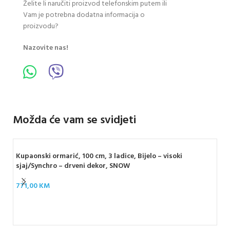
Želite li naručiti proizvod telefonskim putem ili
Vam je potrebna dodatna informacija o
proizvodu?
Nazovite nas!
Možda će vam se svidjeti
Kupaonski ormarić, 100 cm, 3 ladice, Bijelo – visoki
sjaj/Synchro – drveni dekor, SNOW
771,00
KM
Kup
sja
52