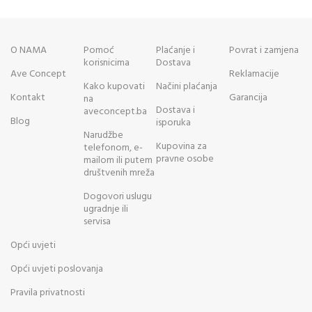
O NAMA
Pomoć
Plaćanje i
Povrat i zamjena
korisnicima
Dostava
Ave Concept
Reklamacije
Kako kupovati
Načini plaćanja
Kontakt
Garancija
na
Dostava i
aveconcept.ba
Blog
isporuka
Narudžbe
Kupovina za
telefonom, e-
pravne osobe
mailom ili putem
društvenih mreža
Dogovori uslugu
ugradnje ili
servisa
Opći uvjeti
Opći uvjeti poslovanja
Pravila privatnosti