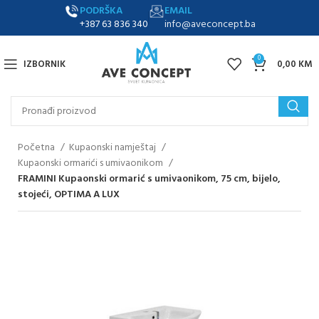
PODRŠKA
EMAIL
+387 63 836 340
info@aveconcept.ba
0
IZBORNIK
0,00
KM
Početna
Kupaonski namještaj
Kupaonski ormarići s umivaonikom
FRAMINI Kupaonski ormarić s umivaonikom, 75 cm, bijelo,
stojeći, OPTIMA A LUX