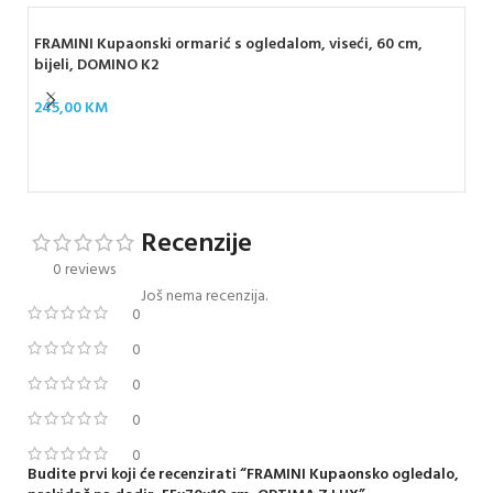
FRAMINI Kupaonski ormarić s ogledalom, viseći, 60 cm,
bijeli, DOMINO K2
245,00
KM
Ogl
svj
14
Recenzije
0 reviews
Još nema recenzija.
0
0
0
0
0
Budite prvi koji će recenzirati “FRAMINI Kupaonsko ogledalo,