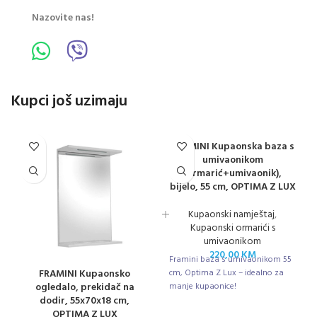
Nazovite nas!
Kupci još uzimaju
FRAMINI Kupaonska baza s
umivaonikom
(ormarić+umivaonik),
bijelo, 55 cm, OPTIMA Z LUX
Kupaonski namještaj
,
Kupaonski ormarići s
umivaonikom
220,00
KM
Framini baza s umivaonikom 55
FRAMINI Kupaonsko
cm, Optima Z Lux – idealno za
ogledalo, prekidač na
manje kupaonice!
dodir, 55x70x18 cm,
OPTIMA Z LUX