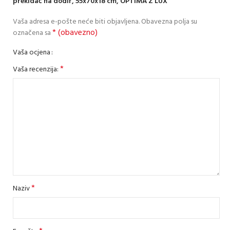
prekidač na dodir, 55x70x18 cm, OPTIMA Z LUX”
Vaša adresa e-pošte neće biti objavljena.
Obavezna polja su
* (obavezno)
označena sa
Vaša ocjena
*
Vaša recenzija:
*
Naziv