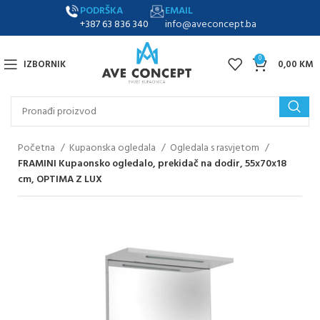
PODRŠKA
EMAIL
+387 63 836 340
info@aveconcept.ba
0
IZBORNIK
0,00
KM
Početna
Kupaonska ogledala
Ogledala s rasvjetom
FRAMINI Kupaonsko ogledalo, prekidač na dodir, 55x70x18
cm, OPTIMA Z LUX