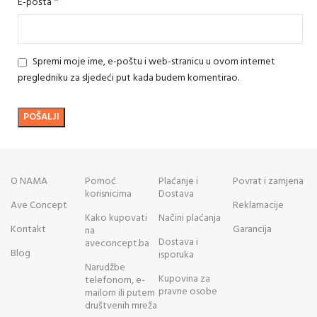
*
E-pošta
Spremi moje ime, e-poštu i web-stranicu u ovom internet
pregledniku za sljedeći put kada budem komentirao.
O NAMA
Pomoć
Plaćanje i
Povrat i zamjena
korisnicima
Dostava
Ave Concept
Reklamacije
Kako kupovati
Načini plaćanja
Kontakt
Garancija
na
Dostava i
aveconcept.ba
Blog
isporuka
Narudžbe
Kupovina za
telefonom, e-
pravne osobe
mailom ili putem
društvenih mreža