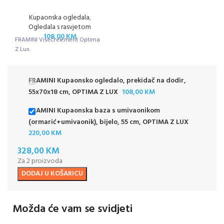
Kupaonska ogledala
,
Ogledala s rasvjetom
108,00
KM
FRAMINI Viseći element Optima
Z Lux.
FRAMINI Kupaonsko ogledalo, prekidač na dodir,
55x70x18 cm, OPTIMA Z LUX
108,00
KM
FRAMINI Kupaonska baza s umivaonikom
(ormarić+umivaonik), bijelo, 55 cm, OPTIMA Z LUX
220,00
KM
328,00
KM
Za 2 proizvoda
DODAJ U KOŠARICU
Možda će vam se svidjeti