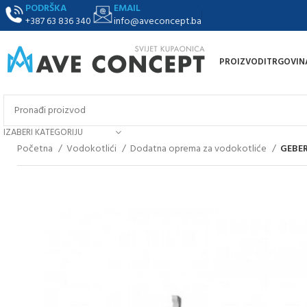
PODRŠKA
EMAIL
+387 63 836 340
info@aveconcept.ba
PROIZVODI
TRGOVIN
IZABERI KATEGORIJU
Početna
Vodokotlići
Dodatna oprema za vodokotliće
GEBER