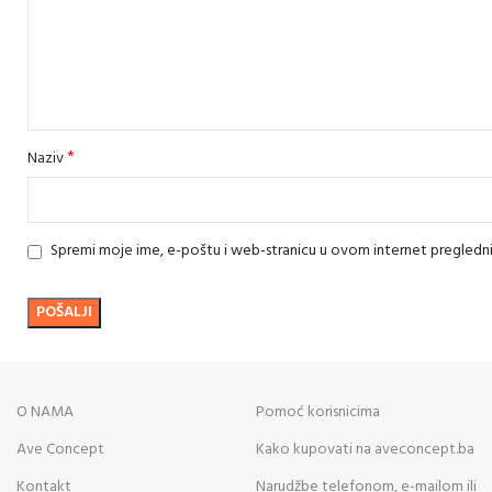
*
Naziv
Spremi moje ime, e-poštu i web-stranicu u ovom internet pregledn
O NAMA
Pomoć korisnicima
Ave Concept
Kako kupovati na aveconcept.ba
Kontakt
Narudžbe telefonom, e-mailom ili