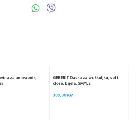
vina za umivaonik,
GEBERIT Daska za wc školjku, soft
na
close, bijela, SMYLE
309,90
KM
D-
vi
14