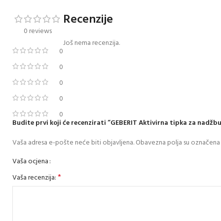
Recenzije
0 reviews
Još nema recenzija.
0
0
0
0
0
Budite prvi koji će recenzirati “GEBERIT Aktivirna tipka za nadžbu
Vaša adresa e-pošte neće biti objavljena.
Obavezna polja su označena
Vaša ocjena
*
Vaša recenzija: