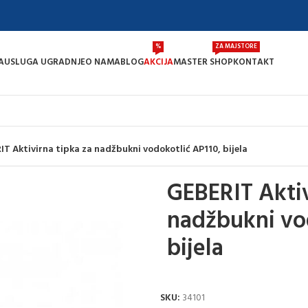
%
ZA MAJSTORE
A
USLUGA UGRADNJE
O NAMA
BLOG
AKCIJA
MASTER SHOP
KONTAKT
IT Aktivirna tipka za nadžbukni vodokotlić AP110, bijela
GEBERIT Aktiv
nadžbukni vo
bijela
SKU:
34101