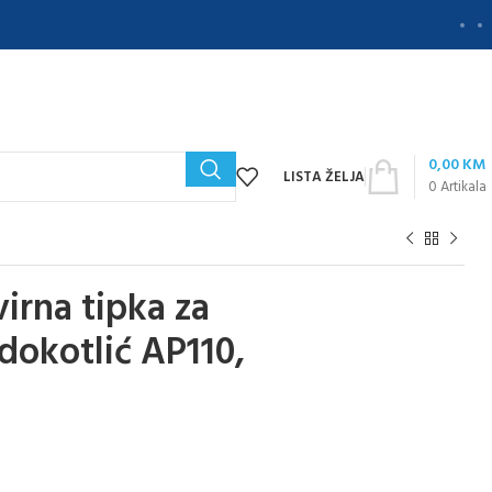
0,00
KM
LISTA ŽELJA
0
Artikala
irna tipka za
dokotlić AP110,