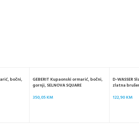
rić, bočni,
GEBERIT Kupaonski ormarić, bočni,
D-WASSER Sla
gornji, SELNOVA SQUARE
zlatna bruše
350,05
KM
122,90
KM