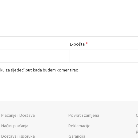
*
E-pošta
iku za sljedeći put kada budem komentirao.
Plaćanje i Dostava
Povrat i zamjena
O
Načini plaćanja
Reklamacije
O
p
Dostava i isporuka
Garancija