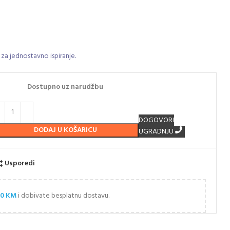
 za jednostavno ispiranje.
Dostupno uz narudžbu
DOGOVORI
DODAJ U KOŠARICU
UGRADNJU
Usporedi
00
KM
i dobivate besplatnu dostavu.