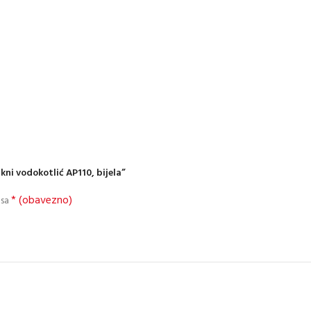
kni vodokotlić AP110, bijela”
* (obavezno)
 sa