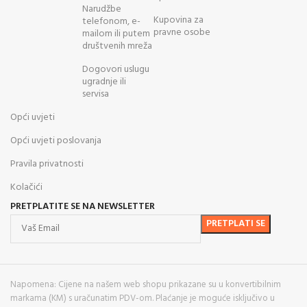
Narudžbe
Kupovina za
telefonom, e-
pravne osobe
mailom ili putem
društvenih mreža
Dogovori uslugu
ugradnje ili
servisa
Opći uvjeti
Opći uvjeti poslovanja
Pravila privatnosti
Kolačići
PRETPLATITE SE NA NEWSLETTER
Napomena: Cijene na našem web shopu prikazane su u konvertibilnim
markama (KM) s uračunatim PDV-om. Plaćanje je moguće isključivo u