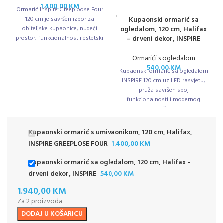
1.400,00
KM
Ormarić Inspire Greeploose Four
120 cm je savršen izbor za
Kupaonski ormarić sa
obiteljske kupaonice, nudeći
ogledalom, 120 cm, Halifax
prostor, funkcionalnost i estetski
– drveni dekor, INSPIRE
dojam.
Ormarići s ogledalom
540,00
KM
Kupaonski ormarić sa ogledalom
INSPIRE 120 cm uz LED rasvjetu,
pruža savršen spoj
funkcionalnosti i modernog
dizajna za vašu kupaonicu.
Kupaonski ormarić s umivaonikom, 120 cm, Halifax,
INSPIRE GREEPLOSE FOUR
1.400,00
KM
Kupaonski ormarić sa ogledalom, 120 cm, Halifax -
drveni dekor, INSPIRE
540,00
KM
1.940,00
KM
Za 2 proizvoda
DODAJ U KOŠARICU