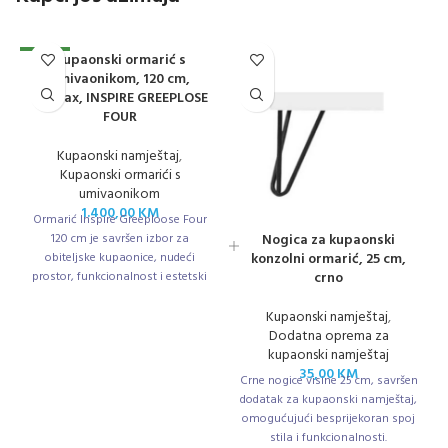
Kupaonski ormarić s
NOVO
umivaonikom, 120 cm,
Halifax, INSPIRE GREEPLOSE
FOUR
Kupaonski namještaj
,
Kupaonski ormarići s
umivaonikom
1.400,00
KM
Ormarić Inspire Greeploose Four
120 cm je savršen izbor za
Nogica za kupaonski
obiteljske kupaonice, nudeći
konzolni ormarić, 25 cm,
prostor, funkcionalnost i estetski
crno
dojam.
Kupaonski namještaj
,
Dodatna oprema za
kupaonski namještaj
35,00
KM
Crne nogice visine 25 cm, savršen
dodatak za kupaonski namještaj,
omogućujući besprijekoran spoj
stila i funkcionalnosti.