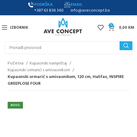
PODRŠKA
EMAIL
+387 63 836 340
info@aveconcept.ba
0
IZBORNIK
0,00
KM
Početna
Kupaonski namještaj
Kupaonski ormarići s umivaonikom
Kupaonski ormarić s umivaonikom, 120 cm, Halifax, INSPIRE
GREEPLOSE FOUR
NOVO