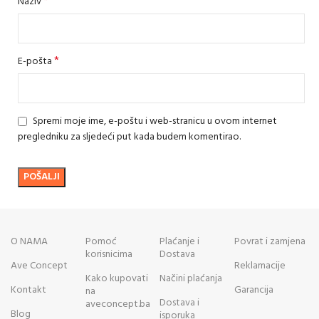
*
Naziv
*
E-pošta
Spremi moje ime, e-poštu i web-stranicu u ovom internet
pregledniku za sljedeći put kada budem komentirao.
O NAMA
Pomoć
Plaćanje i
Povrat i zamjena
korisnicima
Dostava
Ave Concept
Reklamacije
Kako kupovati
Načini plaćanja
Kontakt
Garancija
na
Dostava i
aveconcept.ba
Blog
isporuka