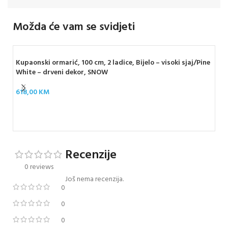
Možda će vam se svidjeti
Kupaonski ormarić, 100 cm, 2 ladice, Bijelo – visoki sjaj/Pine
White – drveni dekor, SNOW
618,00
KM
GE
SQ
1.1
Recenzije
0 reviews
Još nema recenzija.
0
0
0