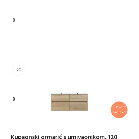
Klikni za uvećanje
BESPLATNA
DOSTAVA
Kupaonski ormarić s umivaonikom, 120