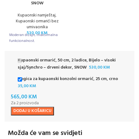
SNOW
Kupaonski namještaj
,
Kupaonski ormarići bez
umivaonika
530,00
KM
Moderan dizajn, maksimalna
funkcionalnost.
Kupaonski ormarić, 50 cm, 2 ladice, Bijelo – visoki
sjaj/Synchro – drveni dekor, SNOW
530,00
KM
Nogica za kupaonski konzolni ormarić, 25 cm, crno
35,00
KM
565,00
KM
Za 2 proizvoda
DODAJ U KOŠARICU
Možda će vam se svidjeti