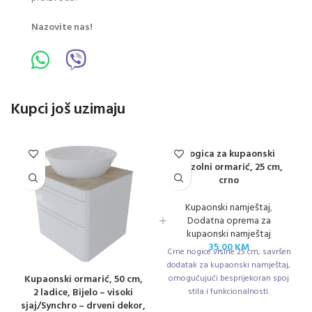
Nazovite nas!
Kupci još uzimaju
Nogica za kupaonski
konzolni ormarić, 25 cm,
crno
Kupaonski namještaj
,
Dodatna oprema za
kupaonski namještaj
35,00
KM
Crne nogice visine 25 cm, savršen
dodatak za kupaonski namještaj,
Kupaonski ormarić, 50 cm,
omogućujući besprijekoran spoj
2 ladice, Bijelo – visoki
stila i funkcionalnosti.
sjaj/Synchro – drveni dekor,