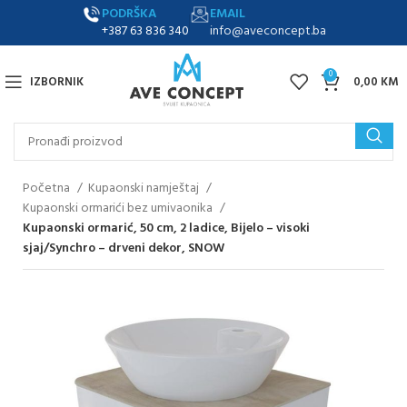
PODRŠKA
EMAIL
+387 63 836 340
info@aveconcept.ba
0
IZBORNIK
0,00
KM
Početna
Kupaonski namještaj
Kupaonski ormarići bez umivaonika
Kupaonski ormarić, 50 cm, 2 ladice, Bijelo – visoki
sjaj/Synchro – drveni dekor, SNOW