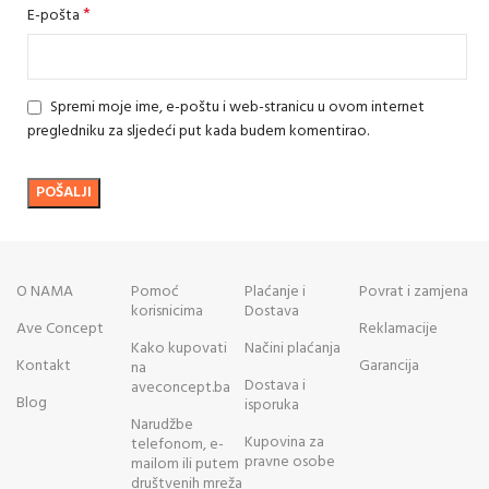
*
E-pošta
Spremi moje ime, e-poštu i web-stranicu u ovom internet
pregledniku za sljedeći put kada budem komentirao.
O NAMA
Pomoć
Plaćanje i
Povrat i zamjena
korisnicima
Dostava
Ave Concept
Reklamacije
Kako kupovati
Načini plaćanja
Kontakt
Garancija
na
Dostava i
aveconcept.ba
Blog
isporuka
Narudžbe
Kupovina za
telefonom, e-
pravne osobe
mailom ili putem
društvenih mreža