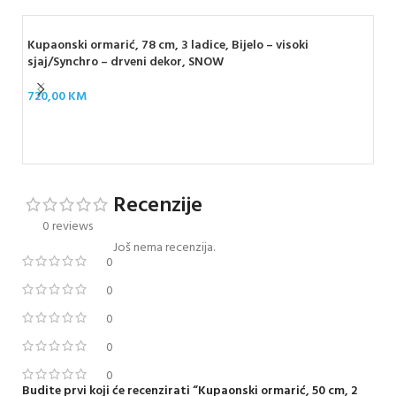
Kupaonski ormarić, 78 cm, 3 ladice, Bijelo – visoki
sjaj/Synchro – drveni dekor, SNOW
720,00
KM
Kup
72
Recenzije
0 reviews
Još nema recenzija.
0
0
0
0
0
Budite prvi koji će recenzirati “Kupaonski ormarić, 50 cm, 2