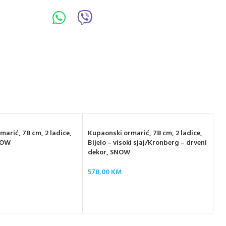
arić, 78 cm, 2 ladice,
Kupaonski ormarić, 78 cm, 2 ladice,
NOW
Bijelo – visoki sjaj/Kronberg – drveni
dekor, SNOW
Ku
578,00
KM
Bi
de
52