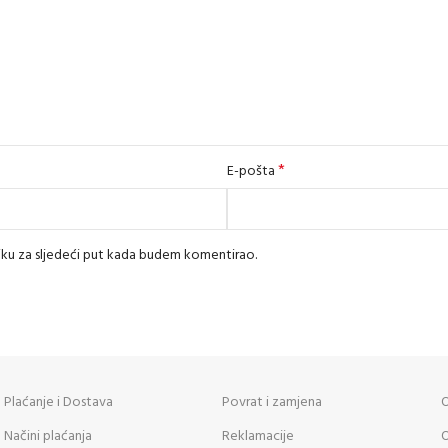
*
E-pošta
iku za sljedeći put kada budem komentirao.
Plaćanje i Dostava
Povrat i zamjena
O
Načini plaćanja
Reklamacije
O