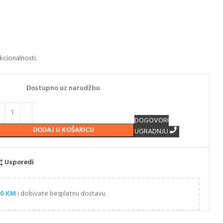
kcionalnosti.
Dostupno uz narudžbu
DOGOVORI
DODAJ U KOŠARICU
UGRADNJU
Usporedi
00
KM
i dobivate besplatnu dostavu.