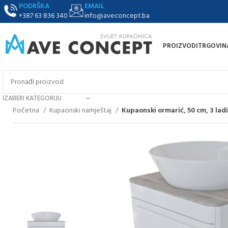
PODRŠKA
EMAIL
+387 63 836 340
info@aveconcept.ba
PROIZVODI
TRGOVIN
IZABERI KATEGORIJU
Početna
Kupaonski namještaj
Kupaonski ormarić, 50 cm, 3 ladi