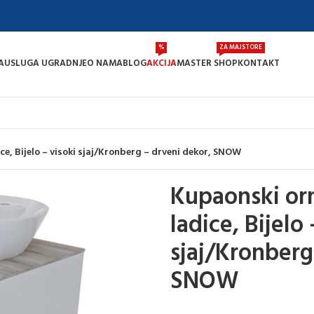
%
ZA MAJSTORE
A
USLUGA UGRADNJE
O NAMA
BLOG
AKCIJA
MASTER SHOP
KONTAKT
ce, Bijelo – visoki sjaj/Kronberg – drveni dekor, SNOW
Kupaonski orm
ladice, Bijelo 
sjaj/Kronberg
SNOW