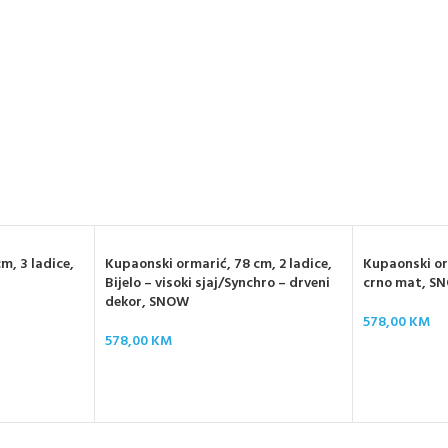
m, 3 ladice,
Kupaonski ormarić, 78 cm, 2 ladice,
Kupaonski orm
Bijelo – visoki sjaj/Synchro – drveni
crno mat, S
dekor, SNOW
578,00
KM
578,00
KM