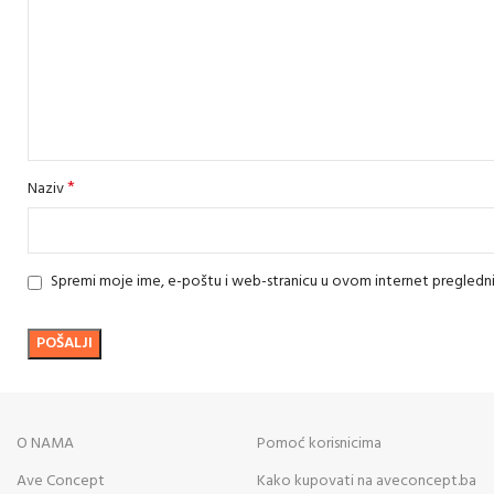
*
Naziv
Spremi moje ime, e-poštu i web-stranicu u ovom internet pregledn
O NAMA
Pomoć korisnicima
Ave Concept
Kako kupovati na aveconcept.ba