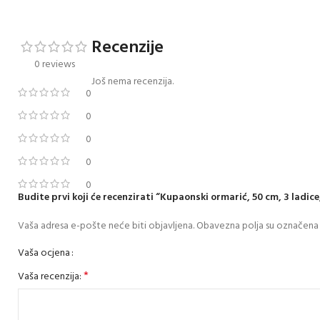
Recenzije
0 reviews
Još nema recenzija.
0
0
0
0
0
Budite prvi koji će recenzirati “Kupaonski ormarić, 50 cm, 3 ladic
Vaša adresa e-pošte neće biti objavljena.
Obavezna polja su označena
Vaša ocjena
*
Vaša recenzija: