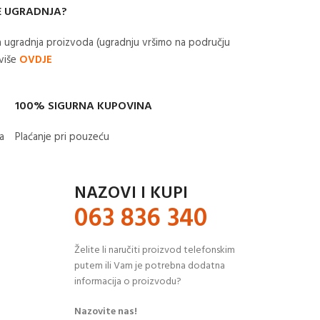
E UGRADNJA?
 ugradnja proizvoda (ugradnju vršimo na području
 više
OVDJE
100% SIGURNA KUPOVINA
​
Plaćanje pri pouzeću
NAZOVI I KUPI
063 836 340
Želite li naručiti proizvod telefonskim
putem ili Vam je potrebna dodatna
informacija o proizvodu?
Nazovite nas!