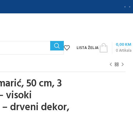
0,00
KM
LISTA ŽELJA
0
Artikala
arić, 50 cm, 3
– visoki
 – drveni dekor,