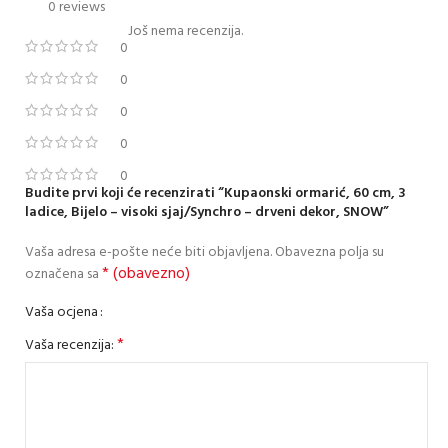
0 reviews
Još nema recenzija.
0
0
0
0
0
Budite prvi koji će recenzirati “Kupaonski ormarić, 60 cm, 3
ladice, Bijelo – visoki sjaj/Synchro – drveni dekor, SNOW”
Vaša adresa e-pošte neće biti objavljena.
Obavezna polja su
* (obavezno)
označena sa
Vaša ocjena
*
Vaša recenzija: