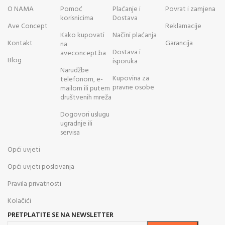
O NAMA
Pomoć
Plaćanje i
Povrat i zamjena
korisnicima
Dostava
Ave Concept
Reklamacije
Kako kupovati
Načini plaćanja
Kontakt
Garancija
na
Dostava i
aveconcept.ba
Blog
isporuka
Narudžbe
Kupovina za
telefonom, e-
pravne osobe
mailom ili putem
društvenih mreža
Dogovori uslugu
ugradnje ili
servisa
Opći uvjeti
Opći uvjeti poslovanja
Pravila privatnosti
Kolačići
PRETPLATITE SE NA NEWSLETTER