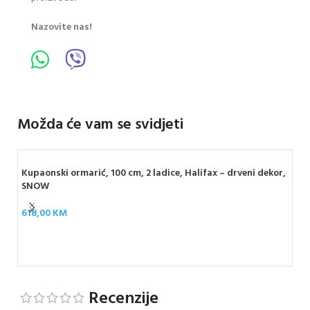
Nazovite nas!
Možda će vam se svidjeti
Kupaonski ormarić, 100 cm, 2 ladice, Halifax – drveni dekor,
SNOW
618,00
KM
Kup
Whi
57
Recenzije