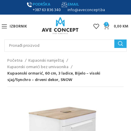
PODRŠKA
EMAIL
+387 63 836 340
info@aveconcept.ba
0
IZBORNIK
0,00
KM
Početna
Kupaonski namještaj
Kupaonski ormarići bez umivaonika
Kupaonski ormarić, 60 cm, 3 ladice, Bijelo – visoki
sjaj/Synchro – drveni dekor, SNOW