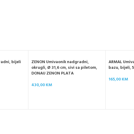
dni, bijeli
ZENON Umivaonik nadgradni,
ARMAL Umiva
okrugli, Ø 31,6 cm, sivi sa piletom,
bazu, bijeli,
DONAU ZENON PLATA
165,00
KM
430,00
KM