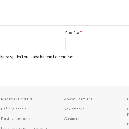
*
E-pošta
iku za sljedeći put kada budem komentirao.
Plaćanje i Dostava
Povrat i zamjena
O
Načini plaćanja
Reklamacije
O
p
Dostava i isporuka
Garancija
P
Kupovina za pravne osobe