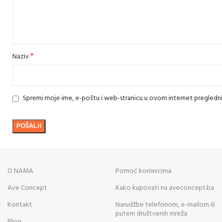
*
Naziv
Spremi moje ime, e-poštu i web-stranicu u ovom internet pregledn
O NAMA
Pomoć korisnicima
Ave Concept
Kako kupovati na aveconcept.ba
Kontakt
Narudžbe telefonom, e-mailom ili
putem društvenih mreža
Blog