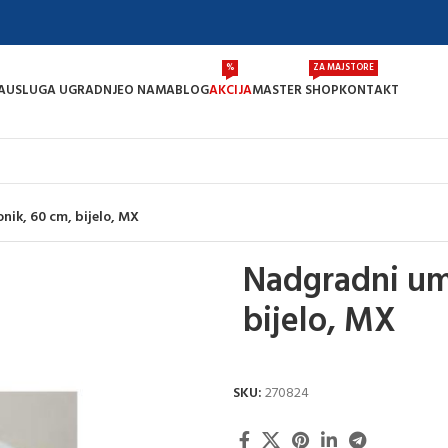
%
ZA MAJSTORE
A
USLUGA UGRADNJE
O NAMA
BLOG
AKCIJA
MASTER SHOP
KONTAKT
ik, 60 cm, bijelo, MX
Nadgradni um
bijelo, MX
SKU:
270824