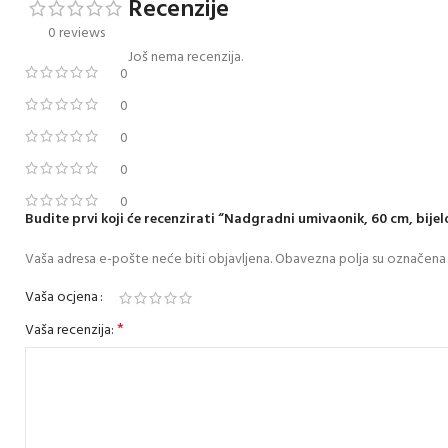
Recenzije
0 reviews
Još nema recenzija.
0
0
0
0
0
Budite prvi koji će recenzirati “Nadgradni umivaonik, 60 cm, bijel
Vaša adresa e-pošte neće biti objavljena.
Obavezna polja su označena
Vaša ocjena
*
Vaša recenzija: