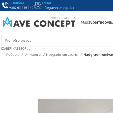
PODRŠKA
EMAIL
+387 63 836 340
info@aveconcept.ba
PROIZVODI
TRGOVIN
IZABERI KATEGORIJU
Početna
Umivaonici
Nadgradni umivaonici
Nadgradni umivaon