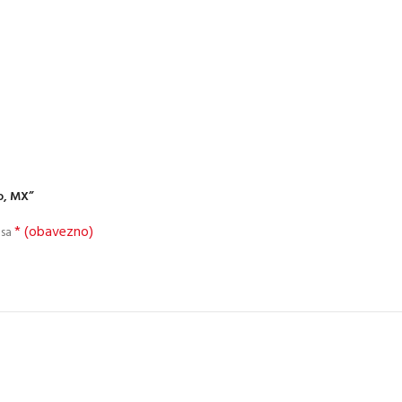
o, MX”
* (obavezno)
 sa