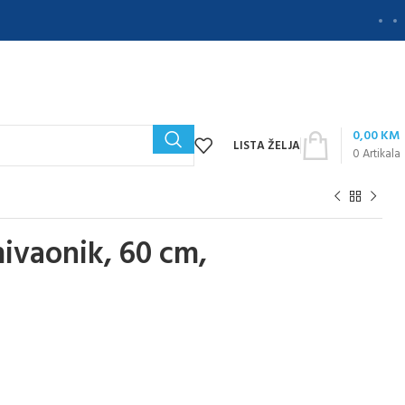
0,00
KM
LISTA ŽELJA
0
Artikala
ivaonik, 60 cm,