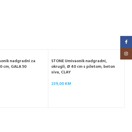
Faceb
Insta
onik nadgradni za
STONE Umivaonik nadgradni,
 50 cm, GALA 50
okrugli, Ø 40 cm s piletom, beton
siva, CLAY
ID
239,00
KM
na
be
61