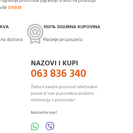
 ugradnja proizvoda (ugradnju vršimo na području
 više
OVDJE
TAVA
100% SIGURNA KUPOVINA
na dostava​
Plaćanje pri pouzeću
NAZOVI I KUPI
063 836 340
Želite li naručiti proizvod telefonskim
putem ili Vam je potrebna dodatna
informacija o proizvodu?
Nazovite nas!