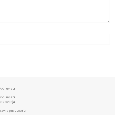
pći uvjeti
pći uvjeti
oslovanja
ravila privatnosti