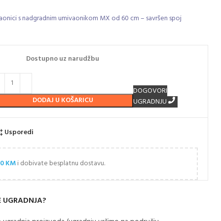
upaonici s nadgradnim umivaonikom MX od 60 cm – savršen spoj
Dostupno uz narudžbu
DOGOVORI
DODAJ U KOŠARICU
UGRADNJU
Usporedi
00
KM
i dobivate besplatnu dostavu.
E UGRADNJA?