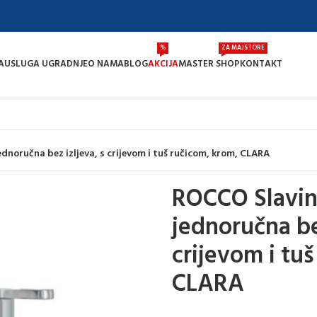
%
ZA MAJSTORE
A
USLUGA UGRADNJE
O NAMA
BLOG
AKCIJA
MASTER SHOP
KONTAKT
ednoručna bez izljeva, s crijevom i tuš ručicom, krom, CLARA
ROCCO Slavina
jednoručna bez
crijevom i tu
CLARA