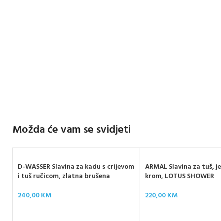
Možda će vam se svidjeti
D-WASSER Slavina za kadu s crijevom
ARMAL Slavina za tuš, j
i tuš ručicom, zlatna brušena
krom, LOTUS SHOWER
240,00
KM
220,00
KM