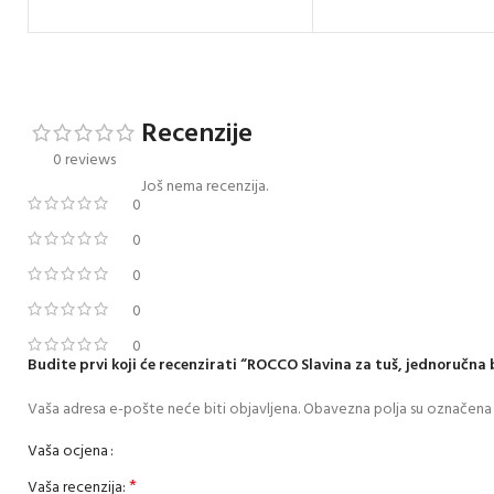
Recenzije
0 reviews
Još nema recenzija.
0
0
0
0
0
Budite prvi koji će recenzirati “ROCCO Slavina za tuš, jednoručna 
Vaša adresa e-pošte neće biti objavljena.
Obavezna polja su označena
Vaša ocjena
*
Vaša recenzija: