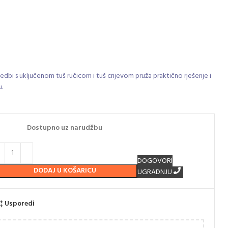
dbi s uključenom tuš ručicom i tuš crijevom pruža praktično rješenje i
.
Dostupno uz narudžbu
DOGOVORI
DODAJ U KOŠARICU
UGRADNJU
Usporedi