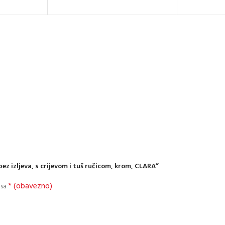
bez izljeva, s crijevom i tuš ručicom, krom, CLARA”
* (obavezno)
 sa