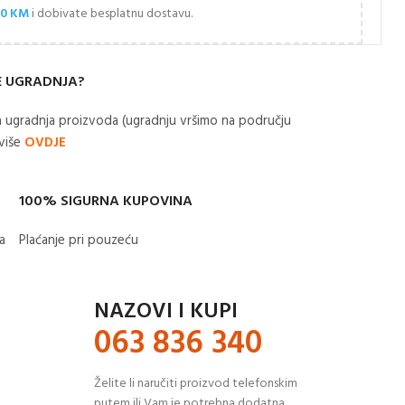
00
KM
i dobivate besplatnu dostavu.
E UGRADNJA?
 ugradnja proizvoda (ugradnju vršimo na području
 više
OVDJE
100% SIGURNA KUPOVINA
​
Plaćanje pri pouzeću
NAZOVI I KUPI
063 836 340
Želite li naručiti proizvod telefonskim
putem ili Vam je potrebna dodatna