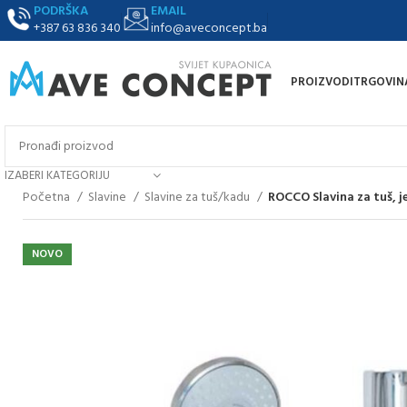
PODRŠKA
EMAIL
+387 63 836 340
info@aveconcept.ba
PROIZVODI
TRGOVIN
IZABERI KATEGORIJU
Početna
Slavine
Slavine za tuš/kadu
ROCCO Slavina za tuš, j
NOVO