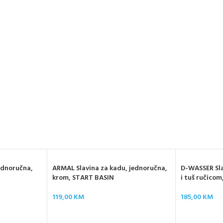
ednoručna,
ARMAL Slavina za kadu, jednoručna,
D-WASSER Sla
krom, START BASIN
i tuš ručicom
119,00
KM
185,00
KM