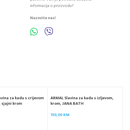
informacija o proizvodu?
Nazovite nas!
vina za kadu s crijevom
ARMAL Slavina za kadu s izljevom,
, sjajni krom
krom, JANA BATH
150,00
KM
UN
s 