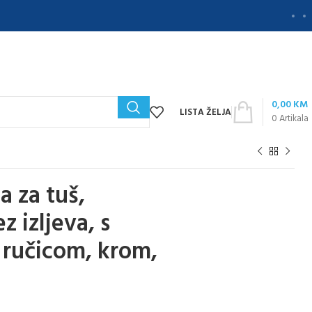
0,00
KM
LISTA ŽELJA
0
Artikala
 za tuš,
 izljeva, s
š ručicom, krom,