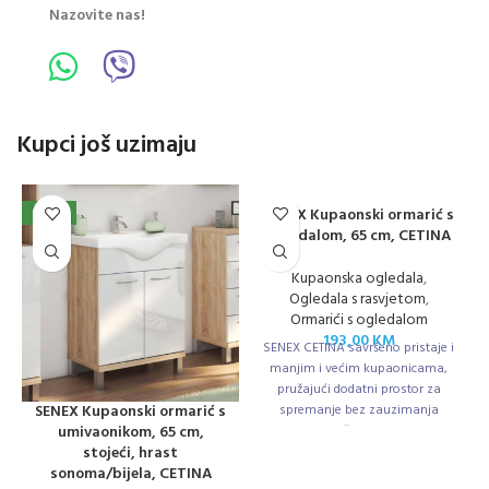
Nazovite nas!
Kupci još uzimaju
SENEX Kupaonski ormarić s
NOVO
ogledalom, 65 cm, CETINA
Kupaonska ogledala
,
Ogledala s rasvjetom
,
Ormarići s ogledalom
193,00
KM
SENEX CETINA savršeno pristaje i
manjim i većim kupaonicama,
pružajući dodatni prostor za
SENEX Kupaonski ormarić s
spremanje bez zauzimanja
umivaonikom, 65 cm,
previše mjesta.
stojeći, hrast
sonoma/bijela, CETINA