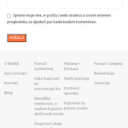
Spremi moje ime, e-poštu i web-stranicu u ovom internet
pregledniku za sljedeći put kada budem komentirao.
O NAMA
Pomoć
Plaćanje i
Povrat i zamjena
korisnicima
Dostava
Ave Concept
Reklamacije
Kako kupovati
Načini plaćanja
Kontakt
Garancija
na
Dostava i
aveconcept.ba
Blog
isporuka
Narudžbe
Kupovina za
telefonom, e-
pravne osobe
mailom ili putem
društvenih mreža
Dogovori uslugu