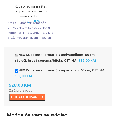
Kupaonski namještaj
,
Kupaonski ormarići s
umivaonikom
335,00
KM
Stojeći kupaonski ormarić s
umivaonikom SENEX CETINA u
kombinaciji hrast sonoma/bijela
pruža moderan dizajn – idealan
za praktično i elegantno uređenje
kupaonice.
SENEX Kupaonski ormarić s umivaonikom, 65 cm,
stojeći, hrast sonoma/bijela, CETINA
335,00
KM
SENEX Kupaonski ormarić s ogledalom, 65 cm, CETINA
193,00
KM
528,00
KM
Za 2 proizvoda
DODAJ U KOŠARICU
Možda će vam se svidjeti