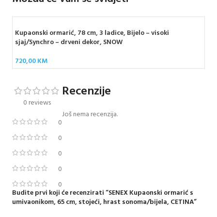
Kupaonski ormarić, 78 cm, 3 ladice, Bijelo – visoki
sjaj/Synchro – drveni dekor, SNOW
720,00
KM
Recenzije
0 reviews
Još nema recenzija.
0
0
0
0
0
Budite prvi koji će recenzirati “SENEX Kupaonski ormarić s
umivaonikom, 65 cm, stojeći, hrast sonoma/bijela, CETINA”