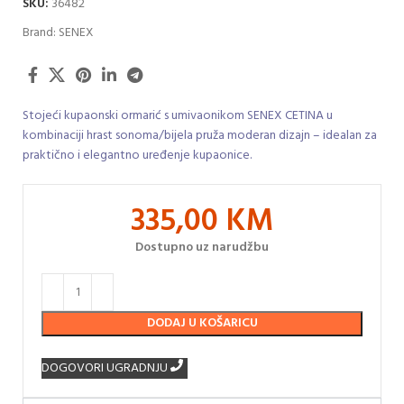
SKU:
36482
Brand:
SENEX
Stojeći kupaonski ormarić s umivaonikom SENEX CETINA u
kombinaciji hrast sonoma/bijela pruža moderan dizajn – idealan za
praktično i elegantno uređenje kupaonice.
335,00
KM
Dostupno uz narudžbu
DODAJ U KOŠARICU
DOGOVORI UGRADNJU