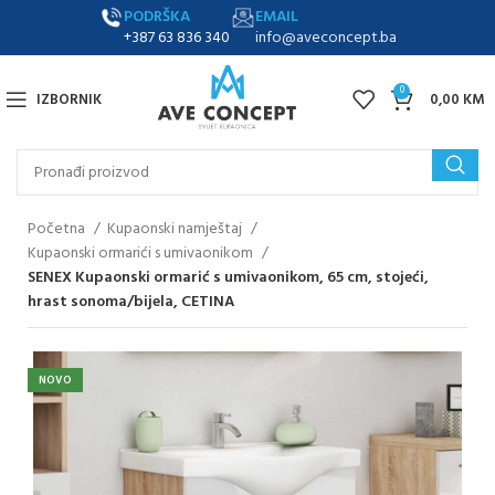
PODRŠKA
EMAIL
+387 63 836 340
info@aveconcept.ba
0
IZBORNIK
0,00
KM
Početna
Kupaonski namještaj
Kupaonski ormarići s umivaonikom
SENEX Kupaonski ormarić s umivaonikom, 65 cm, stojeći,
hrast sonoma/bijela, CETINA
NOVO