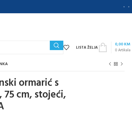
0,00
KM
LISTA ŽELJA
0
Artikala
ANKA
ski ormarić s
75 cm, stojeći,
A