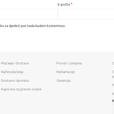
*
E-pošta
iku za sljedeći put kada budem komentirao.
Plaćanje i Dostava
Povrat i zamjena
O
Načini plaćanja
Reklamacije
O
p
Dostava i isporuka
Garancija
P
Kupovina za pravne osobe
K