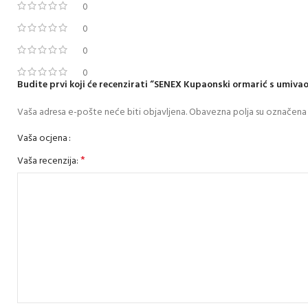
0
0
0
0
Budite prvi koji će recenzirati “SENEX Kupaonski ormarić s umivao
Vaša adresa e-pošte neće biti objavljena.
Obavezna polja su označena
Vaša ocjena
*
Vaša recenzija: