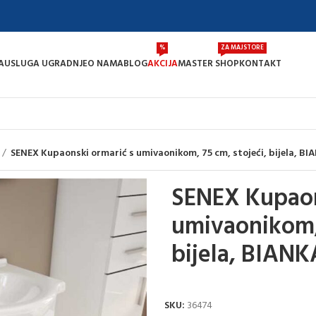
%
ZA MAJSTORE
A
USLUGA UGRADNJE
O NAMA
BLOG
AKCIJA
MASTER SHOP
KONTAKT
SENEX Kupaonski ormarić s umivaonikom, 75 cm, stojeći, bijela, BI
SENEX Kupaon
umivaonikom, 
bijela, BIANK
SKU:
36474