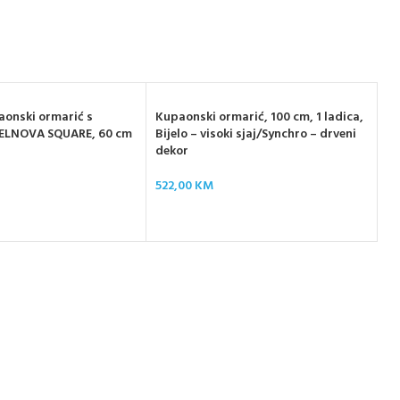
onski ormarić s
Kupaonski ormarić, 100 cm, 1 ladica,
SELNOVA SQUARE, 60 cm
Bijelo – visoki sjaj/Synchro – drveni
dekor
Ku
522,00
KM
cr
77