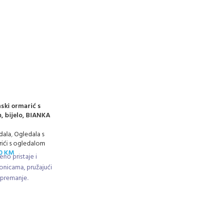
ski ormarić s
, bijelo, BIANKA
dala
,
Ogledala s
ići s ogledalom
00
KM
no pristaje i
onicama, pružajući
spremanje.