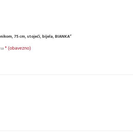
nikom, 75 cm, stojeći, bijela, BIANKA”
* (obavezno)
 sa