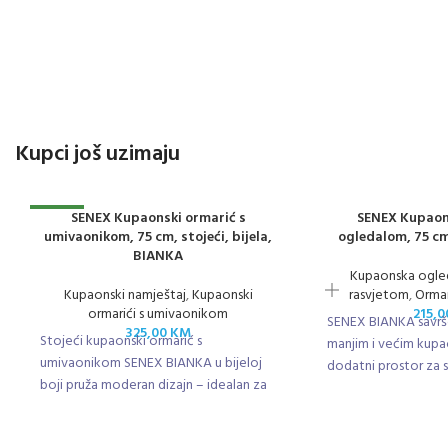
Kupci još uzimaju
NOVO
SENEX Kupaonski ormarić s
SENEX Kupaon
umivaonikom, 75 cm, stojeći, bijela,
ogledalom, 75 cm
BIANKA
Kupaonska ogle
Kupaonski namještaj
,
Kupaonski
rasvjetom
,
Ormar
ormarići s umivaonikom
215,
SENEX BIANKA savrše
325,00
KM
Stojeći kupaonski ormarić s
manjim i većim kupa
umivaonikom SENEX BIANKA u bijeloj
dodatni prostor za 
boji pruža moderan dizajn – idealan za
praktično i elegantno uređenje
kupaonice.