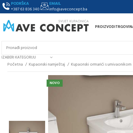
PODRŠKA
EMAIL
+387 63 836 340
info@aveconcept.ba
PROIZVODI
TRGOVIN
IZABERI KATEGORIJU
Početna
Kupaonski namještaj
Kupaonski ormarići s umivaonikom
NOVO