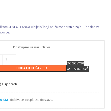
ikom SENEX BIANKA u bijeloj boji pruža moderan dizajn – idealan za
aonice.
Dostupno uz narudžbu
DOGOVORI
DODAJ U KOŠARICU
UGRADNJU
Usporedi
00
KM
i dobivate besplatnu dostavu.