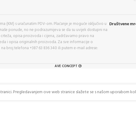
a (KM) s uračunatim PDV-om. Plaćanje je moguće isključivo u
Društvene mr
 naše ponude, no ne podrazumijeva se da su uvijek dostupni na
kih crteža, opisa proizvoda i cijena, zadržavamo pravo na
eda i opisa originalnih proizvoda. Za sve informacije o
 na broj telefona +387 63 836 340 ili putem e-mail adrese:
AVE CONCEPT
stranici. Pregledavanjem ove web stranice slažete se s našom uporabom kol