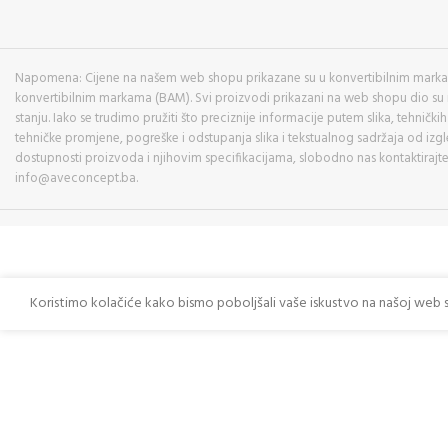
Napomena: Cijene na našem web shopu prikazane su u konvertibilnim markam
konvertibilnim markama (BAM). Svi proizvodi prikazani na web shopu dio su
stanju. Iako se trudimo pružiti što preciznije informacije putem slika, tehnič
tehničke promjene, pogreške i odstupanja slika i tekstualnog sadržaja od izgl
dostupnosti proizvoda i njihovim specifikacijama, slobodno nas kontaktirajte
info@aveconcept.ba.
Koristimo kolačiće kako bismo poboljšali vaše iskustvo na našoj web 