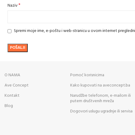
*
Naziv
Spremi moje ime, e-poštu i web-stranicu u ovom internet pregledn
O NAMA
Pomoć korisnicima
Ave Concept
Kako kupovati na aveconcept.ba
Kontakt
Narudžbe telefonom, e-mailom ili
putem društvenih mreža
Blog
Dogovori uslugu ugradnje ili servisa