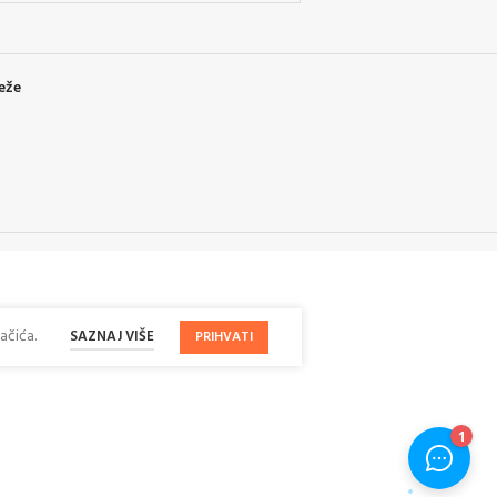
eže
ačića.
SAZNAJ VIŠE
PRIHVATI