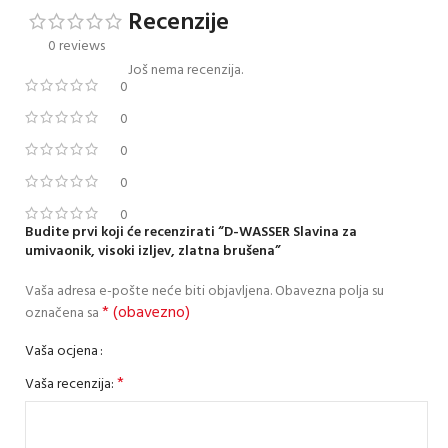
Recenzije
0 reviews
Još nema recenzija.
0
0
0
0
0
Budite prvi koji će recenzirati “D-WASSER Slavina za
umivaonik, visoki izljev, zlatna brušena”
Vaša adresa e-pošte neće biti objavljena.
Obavezna polja su
* (obavezno)
označena sa
Vaša ocjena
*
Vaša recenzija: