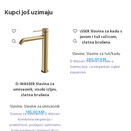
Kupci još uzimaju
D-WASSER Slavina za kadu s
crijevom i tuš ručicom,
zlatna brušena
Slavine
,
Slavine za tuš/kadu
240,00
KM
D-Wasser slavina za kadu u
zlatnoj boji: za elegantan izgled
kupaonice.
D-WASSER Slavina za
umivaonik, visoki izljev,
zlatna brušena
Slavine
,
Slavine za umivaonik
165,00
KM
Slavina za umivaonik D-Wasser
kombinira eleganciju i
praktičnost, pružajući optimalnu
funkcionalnost i dodajući dozu