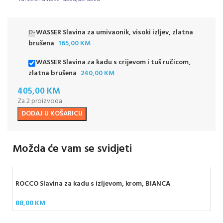
luksuza vašoj kupaonici.
D-WASSER Slavina za umivaonik, visoki izljev, zlatna
brušena
165,00
KM
D-WASSER Slavina za kadu s crijevom i tuš ručicom,
zlatna brušena
240,00
KM
405,00
KM
Za 2 proizvoda
DODAJ U KOŠARICU
Možda će vam se svidjeti
ROCCO Slavina za kadu s izljevom, krom, BIANCA
88,00
KM