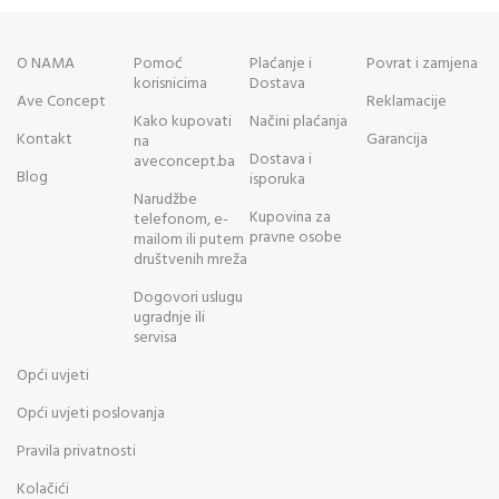
O NAMA
Pomoć
Plaćanje i
Povrat i zamjena
korisnicima
Dostava
Ave Concept
Reklamacije
Kako kupovati
Načini plaćanja
Kontakt
Garancija
na
Dostava i
aveconcept.ba
Blog
isporuka
Narudžbe
Kupovina za
telefonom, e-
pravne osobe
mailom ili putem
društvenih mreža
Dogovori uslugu
ugradnje ili
servisa
Opći uvjeti
Opći uvjeti poslovanja
Pravila privatnosti
Kolačići