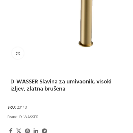
Klikni za uvećanje
D-WASSER Slavina za umivaonik, visoki
izljev, zlatna brušena
SKU:
23143
Brand:
D-WASSER