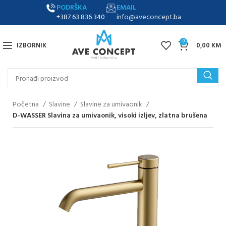
PODRŠKA
EMAIL
+387 63 836 340
info@aveconcept.ba
0
IZBORNIK
0,00
KM
Početna
Slavine
Slavine za umivaonik
D-WASSER Slavina za umivaonik, visoki izljev, zlatna brušena