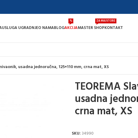
%
ZA MAJSTORE
A
USLUGA UGRADNJE
O NAMA
BLOG
AKCIJA
MASTER SHOP
KONTAKT
ivaonik, usadna jednoručna, 125×110 mm, crna mat, XS
TEOREMA Slav
usadna jedno
crna mat, XS
SKU:
34990