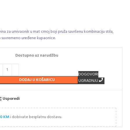
a za umivaonik u mat crnoj boji pruža savršenu kombinaciju stila,
u za suvremeno uređene kupaonice.
Dostupno uz narudžbu
DOGOVORI
DODAJ U KOŠARICU
UGRADNJU
Usporedi
00
KM
i dobivate besplatnu dostavu.