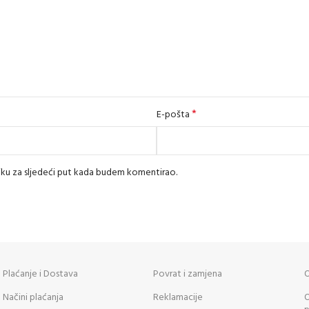
*
E-pošta
iku za sljedeći put kada budem komentirao.
Plaćanje i Dostava
Povrat i zamjena
O
Načini plaćanja
Reklamacije
O