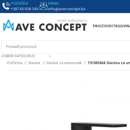
PODRŠKA
EMAIL
+387 63 836 340
info@aveconcept.ba
PROIZVODI
TRGOVIN
IZABERI KATEGORIJU
Početna
Slavine
Slavine za umivaonik
TEOREMA Slavina za um