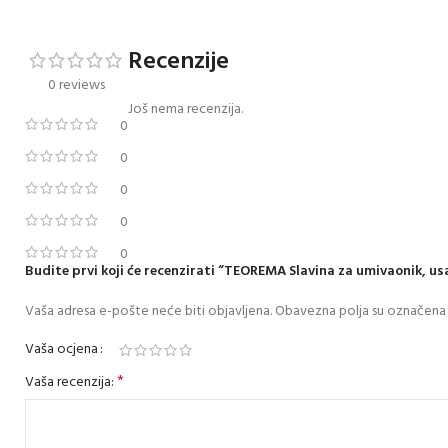
Recenzije
0 reviews
Još nema recenzija.
0
0
0
0
0
Budite prvi koji će recenzirati “TEOREMA Slavina za umivaonik, u
Vaša adresa e-pošte neće biti objavljena.
Obavezna polja su označena
Vaša ocjena
*
Vaša recenzija: