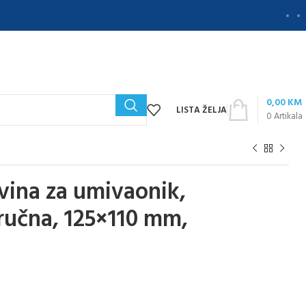
0,00
KM
LISTA ŽELJA
0
Artikala
ina za umivaonik,
ručna, 125×110 mm,