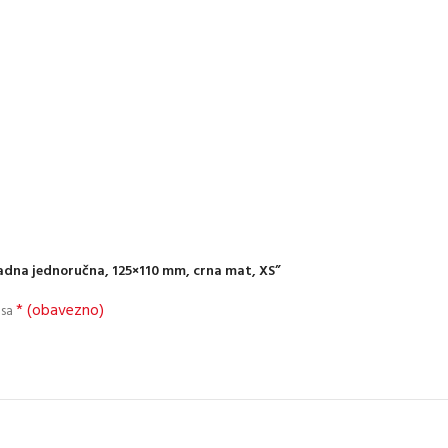
sadna jednoručna, 125×110 mm, crna mat, XS”
* (obavezno)
 sa