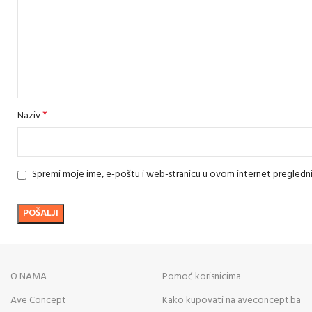
*
Naziv
Spremi moje ime, e-poštu i web-stranicu u ovom internet pregledn
O NAMA
Pomoć korisnicima
Ave Concept
Kako kupovati na aveconcept.ba