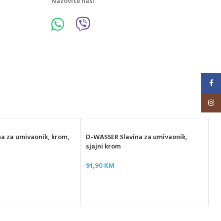
Nazovite nas!
Faceb
Insta
a za umivaonik, krom,
D-WASSER Slavina za umivaonik,
sjajni krom
91,90
KM
D-
vi
15