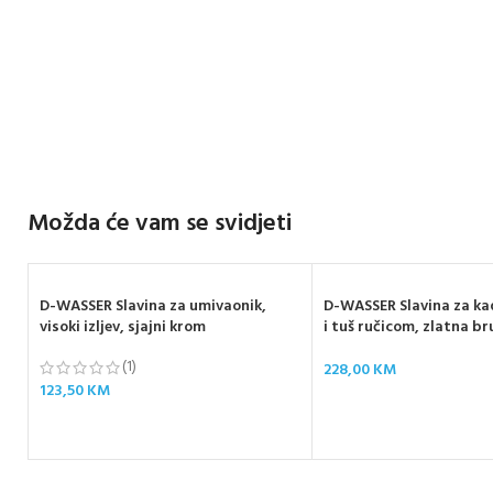
Možda će vam se svidjeti
D-WASSER Slavina za umivaonik,
D-WASSER Slavina za ka
visoki izljev, sjajni krom
i tuš ručicom, zlatna b
(1)
228,00
KM
123,50
KM