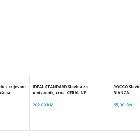
du s crijevom
IDEAL STANDARD Slavina za
ROCCO Slavin
rušena
umivaonik, crna, CERALINE
BIANCA
282,00
KM
65,00
KM