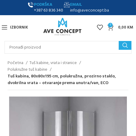
PODRŠKA
EMAIL
+387 63 836 340
info@aveconcept.ba
0
IZBORNIK
0,00
KM
Početna
Tuš kabine, vrata i stranice
Polukružne tuš kabine
Tuš kabina, 80x80x195 cm, polukružna, prozirno staklo,
dvokrilna vrata – otvaranje prema unutra/van, ECO