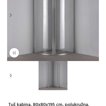
Klikni za uvećanje
Tuš kabina, 80x80x195 cm, polukružna,