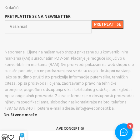
Kolačići
PRETPLATITE SE NA NEWSLETTER
Napomena: Cijene na našem web shopu prikazane su u konvertibilnim
markama (KM) s uračunatim PDV-om. Plaćanje je moguće isključivo u
konvertibilnim markama (BAM). Svi proizvodi prikazani na web shopu dio
su naše ponude, no ne podrazumijeva se da su uvijek dostupni na stanju.
Iako se trudimo pružiti što preciznije informacije putem slika, tehničkih
crteža, opisa proizvoda i cijena, zadržavamo pravo na tehničke
promjene, pogreške i odstupanja slika i tekstualnog sadržaja od izgleda i
opisa originalnih proizvoda. Za sve informacije o dostupnosti proizvoda i
njihovim specifikacijama, slobodno nas kontaktirajte na broj telefona
+387 63 836 340 ili putem e-mail adrese: info@aveconcept.ba.
Društvene mreže
AVE CONCEPT
0