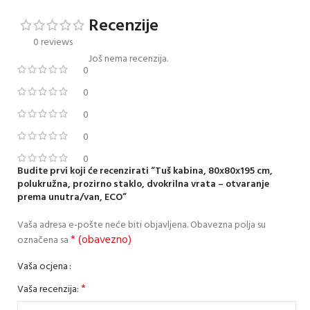
Recenzije
0 reviews
Još nema recenzija.
0
0
0
0
0
Budite prvi koji će recenzirati “Tuš kabina, 80x80x195 cm,
polukružna, prozirno staklo, dvokrilna vrata – otvaranje
prema unutra/van, ECO”
Vaša adresa e-pošte neće biti objavljena.
Obavezna polja su
* (obavezno)
označena sa
Vaša ocjena
*
Vaša recenzija: