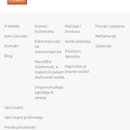
O NAMA
Pomoć
Plaćanje i
Povrat i zamjena
korisnicima
Dostava
Ave Concept
Reklamacije
Kako kupovati
Načini plaćanja
Kontakt
Garancija
na
Dostava i
aveconcept.ba
Blog
isporuka
Narudžbe
Kupovina za
telefonom, e-
pravne osobe
mailom ili putem
društvenih mreža
Dogovori uslugu
ugradnje ili
servisa
Opći uvjeti
Opći uvjeti poslovanja
Pravila privatnosti