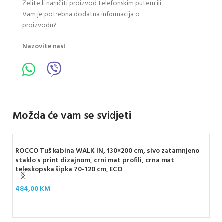
Želite li naručiti proizvod telefonskim putem ili
Vam je potrebna dodatna informacija o
proizvodu?
Nazovite nas!
Možda će vam se svidjeti
ROCCO Tuš kabina WALK IN, 130×200 cm, sivo zatamnjeno
staklo s print dizajnom, crni mat profili, crna mat
teleskopska šipka 70-120 cm, ECO
ROC
484,00
KM
crn
30