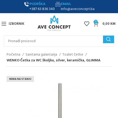
PODRŠKA
EMAIL
+387 63 836 340
info@aveconcept.ba
0
IZBORNIK
0,00
KM
Početna
Sanitarna galantarija
Toalet četke
WENKO Četka za WC školjku, silver, keramička, GLIMMA
NEMA NA STANJU