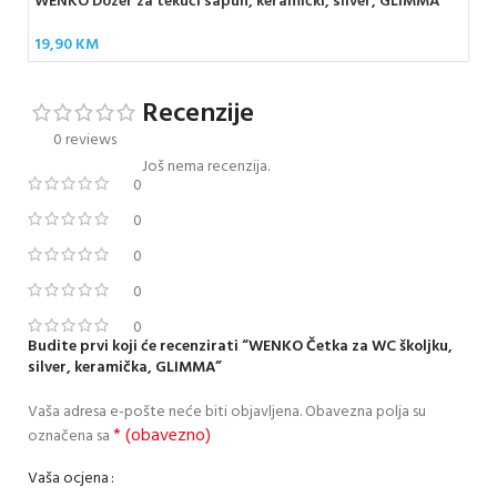
WENKO Dozer za tekući sapun, keramički, silver, GLIMMA
19,90
KM
Recenzije
0 reviews
Još nema recenzija.
0
0
0
0
0
Budite prvi koji će recenzirati “WENKO Četka za WC školjku,
silver, keramička, GLIMMA”
Vaša adresa e-pošte neće biti objavljena.
Obavezna polja su
* (obavezno)
označena sa
Vaša ocjena