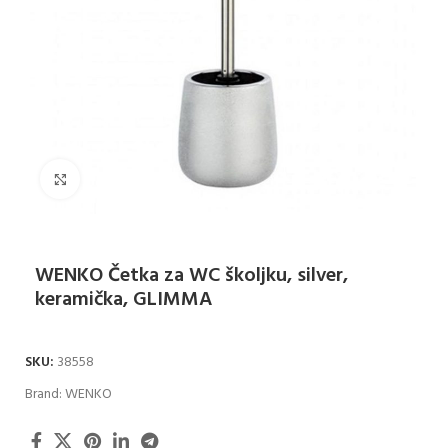
Klikni za uvećanje
WENKO Četka za WC školjku, silver,
keramička, GLIMMA
SKU:
38558
Brand:
WENKO