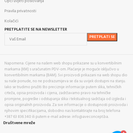
Opći uvjeti poslovanja
Pravila privatnosti
Kolačići
PRETPLATITE SE NA NEWSLETTER
Napomena: Cijene na našem web shopu prikazane su u konvertibilnim
markama (KM) s uračunatim PDV-om. Plaćanje je moguće isključivo u
konvertibilnim markama (BAM). Svi proizvodi prikazani na web shopu dio
su naše ponude, no ne podrazumijeva se da su uvijek dostupni na stanju.
Iako se trudimo pružiti što preciznije informacije putem slika, tehničkih
crteža, opisa proizvoda i cijena, zadržavamo pravo na tehničke
promjene, pogreške i odstupanja slika i tekstualnog sadržaja od izgleda i
opisa originalnih proizvoda. Za sve informacije o dostupnosti proizvoda i
njihovim specifikacijama, slobodno nas kontaktirajte na broj telefona
+387 63 836 340 ili putem e-mail adrese: info@aveconcept.ba.
Društvene mreže