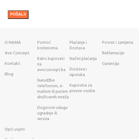
O NAMA
Pomoć
Plaćanje i
Povrat i zamjena
korisnicima
Dostava
Ave Concept
Reklamacije
Kako kupovati
Načini plaćanja
Kontakt
Garancija
na
Dostava i
aveconcept.ba
Blog
isporuka
Narudžbe
Kupovina za
telefonom, e-
pravne osobe
mailom ili putem
društvenih mreža
Dogovori uslugu
ugradnje ili
servisa
Opći uvjeti