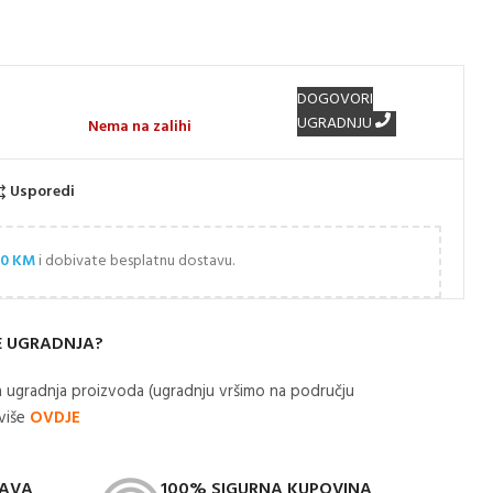
DOGOVORI
UGRADNJU
Nema na zalihi
Usporedi
00
KM
i dobivate besplatnu dostavu.
E UGRADNJA?
 ugradnja proizvoda (ugradnju vršimo na području
 više
OVDJE
TAVA
100% SIGURNA KUPOVINA