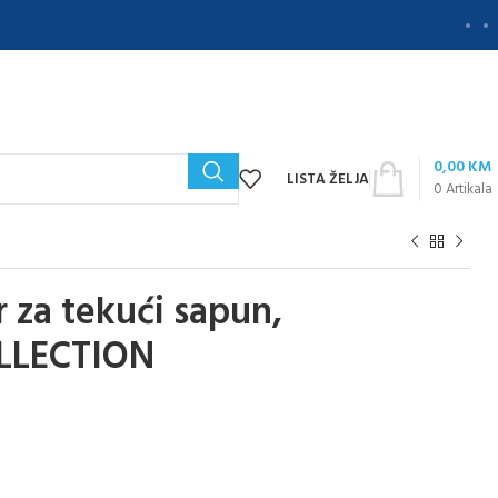
0,00
KM
LISTA ŽELJA
0
Artikala
za tekući sapun,
OLLECTION