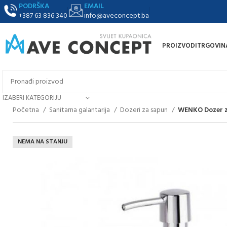
PODRŠKA
EMAIL
+387 63 836 340
info@aveconcept.ba
PROIZVODI
TRGOVIN
IZABERI KATEGORIJU
Početna
Sanitarna galantarija
Dozeri za sapun
WENKO Dozer za
NEMA NA STANJU