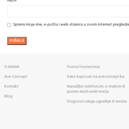
*
Naziv
Spremi moje ime, e-poštu i web-stranicu u ovom internet pregledn
O NAMA
Pomoć korisnicima
Ave Concept
Kako kupovati na aveconcept.ba
Kontakt
Narudžbe telefonom, e-mailom ili
putem društvenih mreža
Blog
Dogovori uslugu ugradnje ili servisa