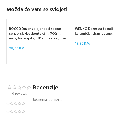
Možda će vam se svidjeti
ROCCO Dozer za pjenasti sapun,
WENKO Dozer za tekući
senzorski/beskontaktni, 700ml,
keramički, champagne
inox, baterijski, LED indikator, crni
19,90
KM
98,00
KM
Recenzije
0 reviews
Još nema recenzija.
0
0