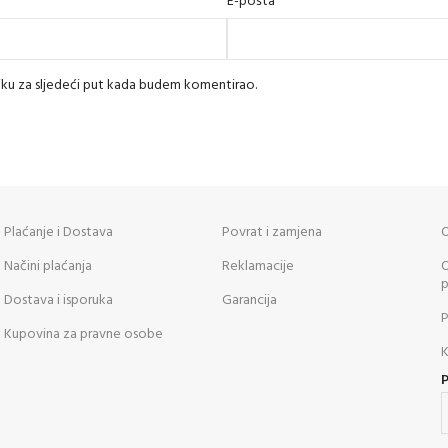
*
E-pošta
iku za sljedeći put kada budem komentirao.
Plaćanje i Dostava
Povrat i zamjena
O
Načini plaćanja
Reklamacije
O
p
Dostava i isporuka
Garancija
P
Kupovina za pravne osobe
K