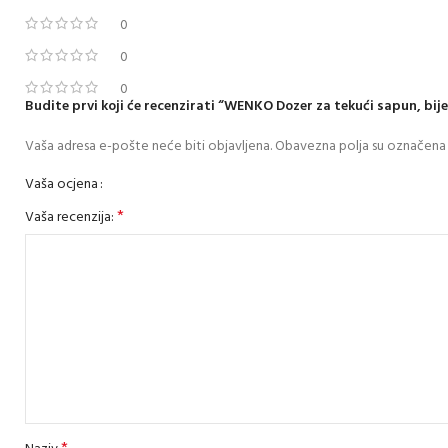
0
0
0
Budite prvi koji će recenzirati “WENKO Dozer za tekući sapun, bi
Vaša adresa e-pošte neće biti objavljena.
Obavezna polja su označena
Vaša ocjena
*
Vaša recenzija: