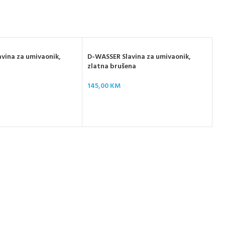
vina za umivaonik,
D-WASSER Slavina za umivaonik,
zlatna brušena
145,00
KM
WE
dr
42