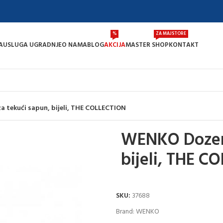
%
ZA MAJSTORE
A
USLUGA UGRADNJE
O NAMA
BLOG
AKCIJA
MASTER SHOP
KONTAKT
 tekući sapun, bijeli, THE COLLECTION
WENKO Dozer 
bijeli, THE C
SKU:
37688
Brand:
WENKO