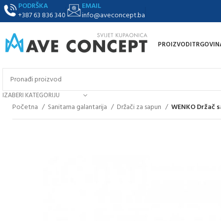
PODRŠKA
EMAIL
+387 63 836 340
info@aveconcept.ba
PROIZVODI
TRGOVIN
IZABERI KATEGORIJU
Početna
Sanitarna galantarija
Držači za sapun
WENKO Držač sa