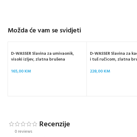
Možda će vam se svidjeti
D-WASSER Slavina za umivaonik,
D-WASSER Slavina za ka
visoki izljev, zlatna brušena
i tuš ručicom, zlatna b
165,00
KM
228,00
KM
Recenzije
0 reviews