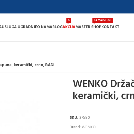
%
ZA MAJSTORE
A
USLUGA UGRADNJE
O NAMA
BLOG
AKCIJA
MASTER SHOP
KONTAKT
puna, keramički, crno, BADI
WENKO Držač
keramički, cr
SKU:
37580
Brand:
WENKO