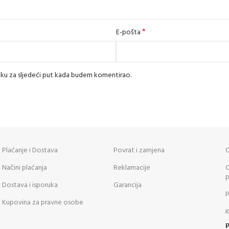
*
E-pošta
iku za sljedeći put kada budem komentirao.
Plaćanje i Dostava
Povrat i zamjena
O
Načini plaćanja
Reklamacije
O
p
Dostava i isporuka
Garancija
P
Kupovina za pravne osobe
K