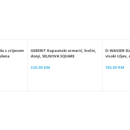
du s crijevom
GEBERIT Kupaonski ormarić, bočni,
D-WASSER Sla
rušena
donji, SELNOVA SQUARE
visoki izljev,
320,00
KM
150,00
KM