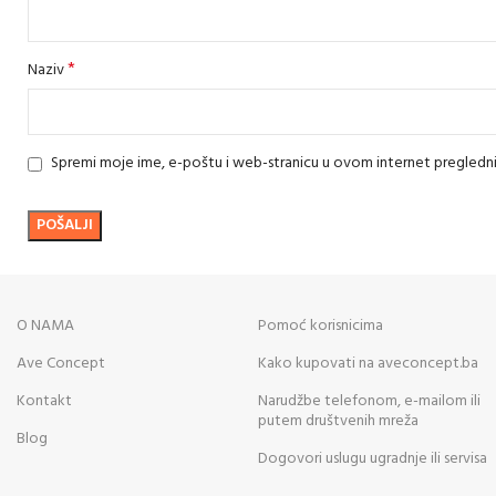
*
Naziv
Spremi moje ime, e-poštu i web-stranicu u ovom internet pregledn
O NAMA
Pomoć korisnicima
Ave Concept
Kako kupovati na aveconcept.ba
Kontakt
Narudžbe telefonom, e-mailom ili
putem društvenih mreža
Blog
Dogovori uslugu ugradnje ili servisa