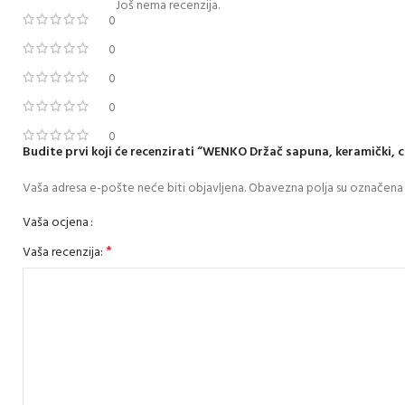
Još nema recenzija.
0
0
0
0
0
Budite prvi koji će recenzirati “WENKO Držač sapuna, keramički, c
Vaša adresa e-pošte neće biti objavljena.
Obavezna polja su označena
Vaša ocjena
*
Vaša recenzija: