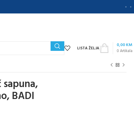
0,00
KM
LISTA ŽELJA
0
Artikala
 sapuna,
no, BADI