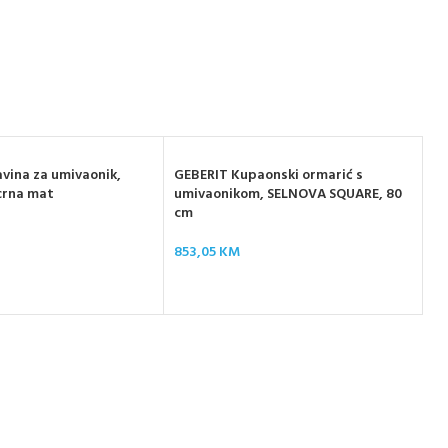
vina za umivaonik,
GEBERIT Kupaonski ormarić s
 crna mat
umivaonikom, SELNOVA SQUARE, 80
cm
GE
853,05
KM
og
43