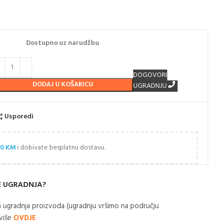
Dostupno uz narudžbu
DOGOVORI
DODAJ U KOŠARICU
UGRADNJU
Usporedi
00
KM
i dobivate besplatnu dostavu.
E UGRADNJA?
 ugradnja proizvoda (ugradnju vršimo na području
 više
OVDJE