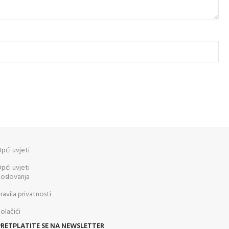
pći uvjeti
pći uvjeti
oslovanja
ravila privatnosti
olačići
PRETPLATITE SE NA NEWSLETTER