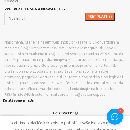
Kolačići
PRETPLATITE SE NA NEWSLETTER
Napomena: Cijene na našem web shopu prikazane su u konvertibilnim
markama (KM) s uračunatim PDV-om. Plaćanje je moguće isključivo u
konvertibilnim markama (BAM). Svi proizvodi prikazani na web shopu dio
su naše ponude, no ne podrazumijeva se da su uvijek dostupni na stanju.
Iako se trudimo pružiti što preciznije informacije putem slika, tehničkih
crteža, opisa proizvoda i cijena, zadržavamo pravo na tehničke
promjene, pogreške i odstupanja slika i tekstualnog sadržaja od izgleda i
opisa originalnih proizvoda. Za sve informacije o dostupnosti proizvoda i
njihovim specifikacijama, slobodno nas kontaktirajte na broj telefona
+387 63 836 340 ili putem e-mail adrese: info@aveconcept.ba.
Društvene mreže
AVE CONCEPT
0
Koristimo kolačiće kako bismo poboljšali vaše iskustvo na našoj
rgovina
Lista želja
Košarica
web stranici. Pregledavanjem ove web stranice slažete se s