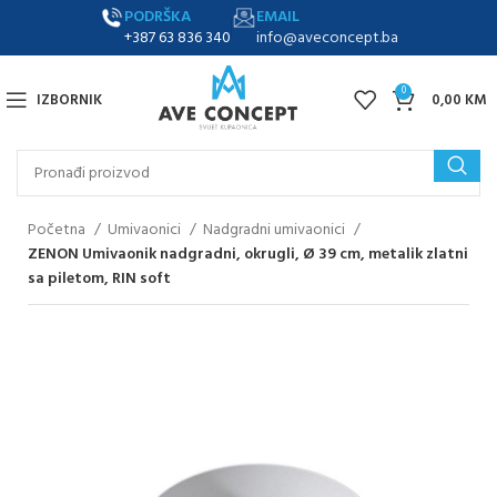
PODRŠKA
EMAIL
+387 63 836 340
info@aveconcept.ba
0
IZBORNIK
0,00
KM
Početna
Umivaonici
Nadgradni umivaonici
ZENON Umivaonik nadgradni, okrugli, Ø 39 cm, metalik zlatni
sa piletom, RIN soft