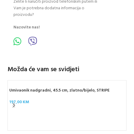
Želite li naručiti proizvod telefonskim putem ili
Vam je potrebna dodatna informacija o
proizvodu?
Nazovite nas!
Možda će vam se svidjeti
Umivaonik nadgradni, 45.5 cm, zlatno/bijelo, STRIPE
197,00
KM
IDE
ova
61