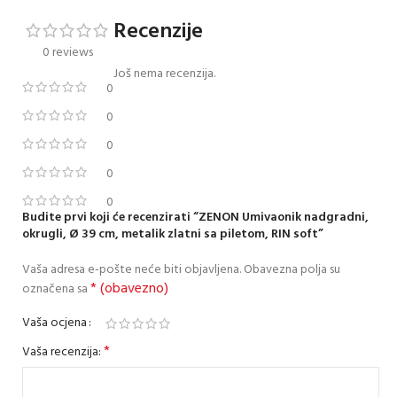
Recenzije
0 reviews
Još nema recenzija.
0
0
0
0
0
Budite prvi koji će recenzirati “ZENON Umivaonik nadgradni,
okrugli, Ø 39 cm, metalik zlatni sa piletom, RIN soft”
Vaša adresa e-pošte neće biti objavljena.
Obavezna polja su
* (obavezno)
označena sa
Vaša ocjena
*
Vaša recenzija: