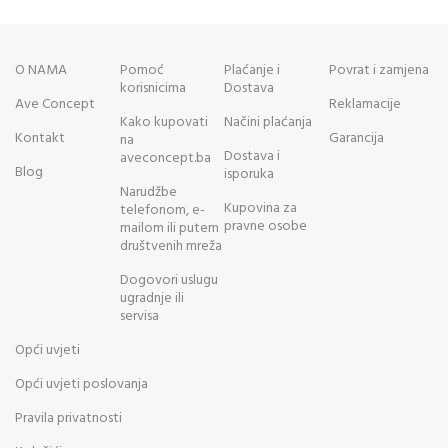
O NAMA
Pomoć
Plaćanje i
Povrat i zamjena
korisnicima
Dostava
Ave Concept
Reklamacije
Kako kupovati
Načini plaćanja
Kontakt
Garancija
na
Dostava i
aveconcept.ba
Blog
isporuka
Narudžbe
Kupovina za
telefonom, e-
pravne osobe
mailom ili putem
društvenih mreža
Dogovori uslugu
ugradnje ili
servisa
Opći uvjeti
Opći uvjeti poslovanja
Pravila privatnosti