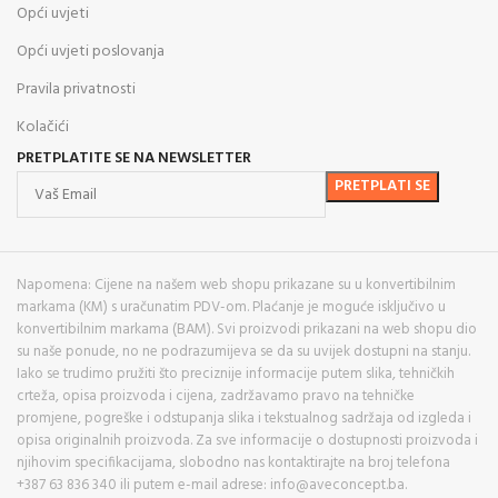
Opći uvjeti
Opći uvjeti poslovanja
Pravila privatnosti
Kolačići
PRETPLATITE SE NA NEWSLETTER
Napomena: Cijene na našem web shopu prikazane su u konvertibilnim
markama (KM) s uračunatim PDV-om. Plaćanje je moguće isključivo u
konvertibilnim markama (BAM). Svi proizvodi prikazani na web shopu dio
su naše ponude, no ne podrazumijeva se da su uvijek dostupni na stanju.
Iako se trudimo pružiti što preciznije informacije putem slika, tehničkih
crteža, opisa proizvoda i cijena, zadržavamo pravo na tehničke
promjene, pogreške i odstupanja slika i tekstualnog sadržaja od izgleda i
opisa originalnih proizvoda. Za sve informacije o dostupnosti proizvoda i
njihovim specifikacijama, slobodno nas kontaktirajte na broj telefona
+387 63 836 340 ili putem e-mail adrese: info@aveconcept.ba.