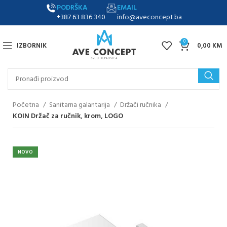
PODRŠKA
EMAIL
+387 63 836 340
info@aveconcept.ba
0
IZBORNIK
0,00
KM
Početna
Sanitarna galantarija
Držači ručnika
KOIN Držač za ručnik, krom, LOGO
NOVO