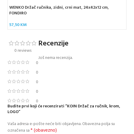
WENKO Držač ručnika, zidni, crni mat, 24x42x12 cm,
FONDIRO
57,50
KM
Recenzije
0 reviews
Još nema recenzija.
0
0
0
0
0
Budite prvi koji će recenzirati “KOIN Držač za ručnik, krom,
LOGO”
Vaša adresa e-pošte neće biti objavljena.
Obavezna polja su
* (obavezno)
označena sa