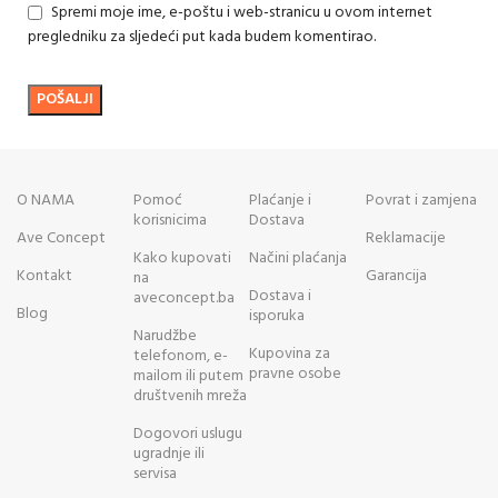
Spremi moje ime, e-poštu i web-stranicu u ovom internet
pregledniku za sljedeći put kada budem komentirao.
O NAMA
Pomoć
Plaćanje i
Povrat i zamjena
korisnicima
Dostava
Ave Concept
Reklamacije
Kako kupovati
Načini plaćanja
Kontakt
Garancija
na
Dostava i
aveconcept.ba
Blog
isporuka
Narudžbe
Kupovina za
telefonom, e-
pravne osobe
mailom ili putem
društvenih mreža
Dogovori uslugu
ugradnje ili
servisa