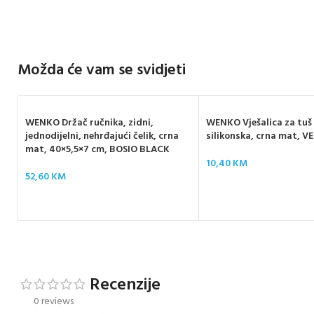
Možda će vam se svidjeti
WENKO Držač ručnika, zidni,
WENKO Vješalica za tuš
jednodijelni, nehrđajući čelik, crna
silikonska, crna mat, 
mat, 40×5,5×7 cm, BOSIO BLACK
10,40
KM
52,60
KM
Recenzije
0 reviews