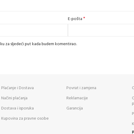
*
E-pošta
iku za sljedeći put kada budem komentirao.
Plaćanje i Dostava
Povrat i zamjena
O
Načini plaćanja
Reklamacije
O
p
Dostava i isporuka
Garancija
P
Kupovina za pravne osobe
K