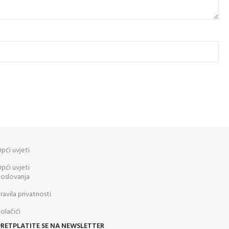
pći uvjeti
pći uvjeti
oslovanja
ravila privatnosti
olačići
PRETPLATITE SE NA NEWSLETTER