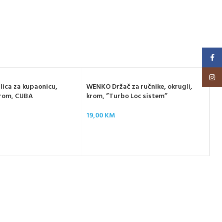
Faceb
Insta
ica za kupaonicu,
WENKO Držač za ručnike, okrugli,
krom, CUBA
krom, ”Turbo Loc sistem”
19,00
KM
WE
G
64