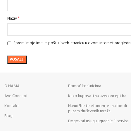
*
Naziv
Spremi moje ime, e-poštu i web-stranicu u ovom internet pregledn
O NAMA
Pomoć korisnicima
Ave Concept
Kako kupovati na aveconcept.ba
Kontakt
Narudžbe telefonom, e-mailom ili
putem društvenih mreža
Blog
Dogovori uslugu ugradnje ili servisa