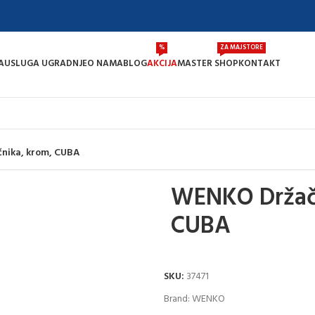
%
ZA MAJSTORE
A
USLUGA UGRADNJE
O NAMA
BLOG
AKCIJA
MASTER SHOP
KONTAKT
nika, krom, CUBA
WENKO Držač 
CUBA
SKU:
37471
Brand:
WENKO