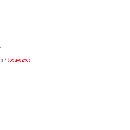
”
* (obavezno)
 sa