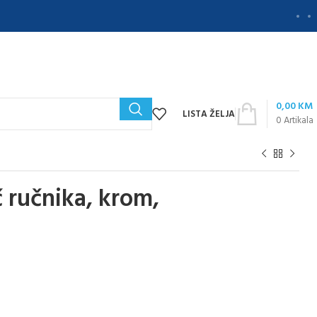
0,00
KM
LISTA ŽELJA
0
Artikala
ručnika, krom,