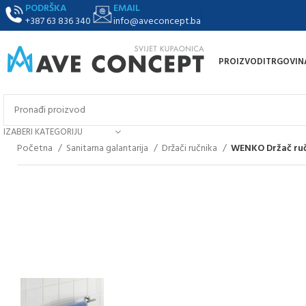
PODRŠKA
EMAIL
+387 63 836 340
info@aveconcept.ba
PROIZVODI
TRGOVIN
IZABERI KATEGORIJU
Početna
Sanitarna galantarija
Držači ručnika
WENKO Držač ruč