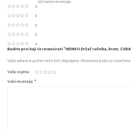
Još nema recenzija.
0
0
0
0
0
Budite prvi koji će recenzirati “WENKO Držač ručnika, krom, CUBA
Vaša adresa e-pošte neće biti objavljena.
Obavezna polja su označena
Vaša ocjena
*
Vaša recenzija: