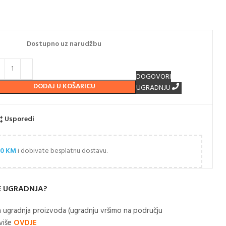
Dostupno uz narudžbu
DOGOVORI
DODAJ U KOŠARICU
UGRADNJU
Usporedi
00
KM
i dobivate besplatnu dostavu.
E UGRADNJA?
 ugradnja proizvoda (ugradnju vršimo na području
 više
OVDJE