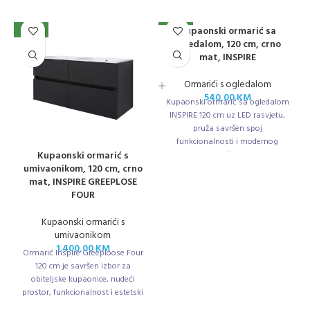
Kupaonski ormarić sa
NOVO
NOVO
ogledalom, 120 cm, crno
mat, INSPIRE
Ormarići s ogledalom
540,00
KM
Kupaonski ormarić sa ogledalom
INSPIRE 120 cm uz LED rasvjetu,
pruža savršen spoj
funkcionalnosti i modernog
Kupaonski ormarić s
dizajna za vašu kupaonicu.
umivaonikom, 120 cm, crno
mat, INSPIRE GREEPLOSE
FOUR
Kupaonski ormarići s
umivaonikom
1.400,00
KM
Ormarić Inspire Greeploose Four
120 cm je savršen izbor za
obiteljske kupaonice, nudeći
prostor, funkcionalnost i estetski
dojam.