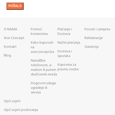
O NAMA
Pomoć
Plaćanje i
Povrat i zamjena
korisnicima
Dostava
Ave Concept
Reklamacije
Kako kupovati
Načini plaćanja
Kontakt
Garancija
na
Dostava i
aveconcept.ba
Blog
isporuka
Narudžbe
Kupovina za
telefonom, e-
pravne osobe
mailom ili putem
društvenih mreža
Dogovori uslugu
ugradnje ili
servisa
Opći uvjeti
Opći uvjeti poslovanja