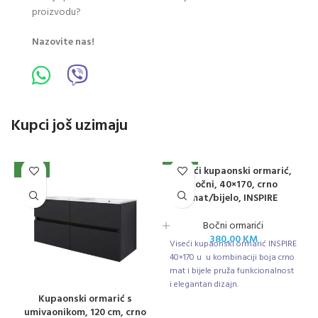
proizvodu?
Nazovite nas!
Kupci još uzimaju
Viseći kupaonski ormarić,
NOVO
NOVO
bočni, 40×170, crno
mat/bijelo, INSPIRE
Bočni ormarići
380,00
KM
Viseći kupaonski ormarić INSPIRE
40×170 u u kombinaciji boja crno
mat i bijele pruža funkcionalnost
i elegantan dizajn.
Kupaonski ormarić s
umivaonikom, 120 cm, crno