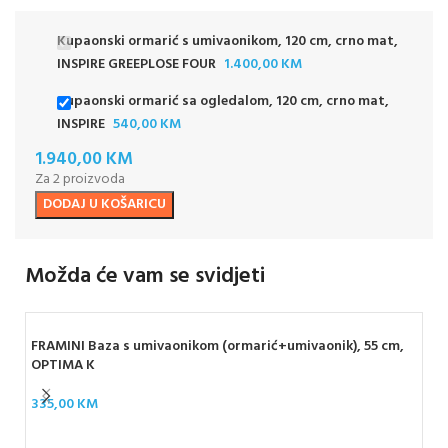
Kupaonski ormarić s umivaonikom, 120 cm, crno mat,
INSPIRE GREEPLOSE FOUR
1.400,00
KM
Kupaonski ormarić sa ogledalom, 120 cm, crno mat,
INSPIRE
540,00
KM
1.940,00
KM
Za 2 proizvoda
DODAJ U KOŠARICU
Možda će vam se svidjeti
FRAMINI Baza s umivaonikom (ormarić+umivaonik), 55 cm,
OPTIMA K
335,00
KM
FRA
gr