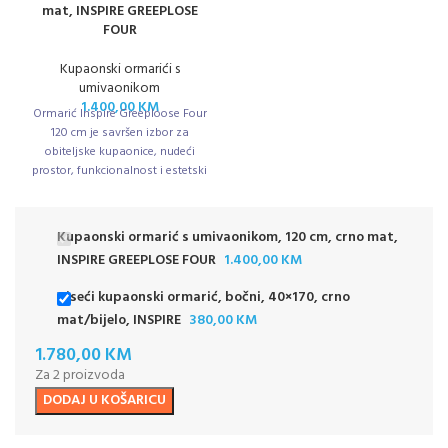
mat, INSPIRE GREEPLOSE
FOUR
Kupaonski ormarići s
umivaonikom
1.400,00
KM
Ormarić Inspire Greeploose Four
120 cm je savršen izbor za
obiteljske kupaonice, nudeći
prostor, funkcionalnost i estetski
dojam.
Kupaonski ormarić s umivaonikom, 120 cm, crno mat,
INSPIRE GREEPLOSE FOUR
1.400,00
KM
Viseći kupaonski ormarić, bočni, 40×170, crno
mat/bijelo, INSPIRE
380,00
KM
1.780,00
KM
Za 2 proizvoda
DODAJ U KOŠARICU