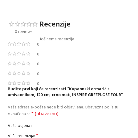
68
Recenzije
0 reviews
Još nema recenzija.
0
0
0
0
0
Budite prvi koji će recenzirati “Kupaonski ormarić s
umivaonikom, 120 cm, crno mat, INSPIRE GREEPLOSE FOUR”
Vaša adresa e-pošte neće biti objavljena.
Obavezna polja su
* (obavezno)
označena sa
Vaša ocjena
*
Vaša recenzija: