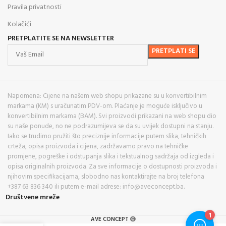
Pravila privatnosti
Kolačići
PRETPLATITE SE NA NEWSLETTER
Napomena: Cijene na našem web shopu prikazane su u konvertibilnim
markama (KM) s uračunatim PDV-om. Plaćanje je moguće isključivo u
konvertibilnim markama (BAM). Svi proizvodi prikazani na web shopu dio
su naše ponude, no ne podrazumijeva se da su uvijek dostupni na stanju.
Iako se trudimo pružiti što preciznije informacije putem slika, tehničkih
crteža, opisa proizvoda i cijena, zadržavamo pravo na tehničke
promjene, pogreške i odstupanja slika i tekstualnog sadržaja od izgleda i
opisa originalnih proizvoda. Za sve informacije o dostupnosti proizvoda i
njihovim specifikacijama, slobodno nas kontaktirajte na broj telefona
+387 63 836 340 ili putem e-mail adrese: info@aveconcept.ba.
Društvene mreže
AVE CONCEPT