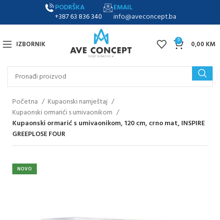
PODRŠKA
EMAIL
+387 63 836 340
info@aveconcept.ba
0
IZBORNIK
0,00
KM
Početna
Kupaonski namještaj
Kupaonski ormarići s umivaonikom
Kupaonski ormarić s umivaonikom, 120 cm, crno mat, INSPIRE
GREEPLOSE FOUR
NOVO