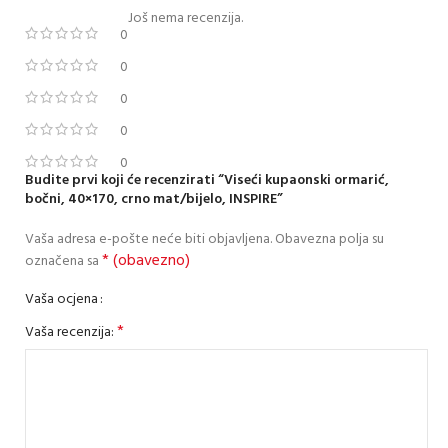
Još nema recenzija.
0
0
0
0
0
Budite prvi koji će recenzirati “Viseći kupaonski ormarić,
bočni, 40×170, crno mat/bijelo, INSPIRE”
Vaša adresa e-pošte neće biti objavljena.
Obavezna polja su
* (obavezno)
označena sa
Vaša ocjena
*
Vaša recenzija: