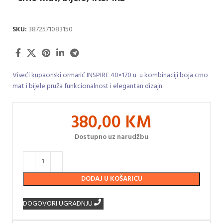
SKU:
3872571083150
Viseći kupaonski ormarić INSPIRE 40×170 u u kombinaciji boja crno
mat i bijele pruža funkcionalnost i elegantan dizajn.
380,00
KM
Dostupno uz narudžbu
DODAJ U KOŠARICU
DOGOVORI UGRADNJU