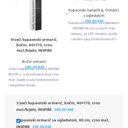
Kupaonski namještaj
,
Ormarići
s ogledalom
295,00
KM
Kupaonski ormarić sa ogledalom
INSPIRE 60 cm u crnom mat
izdanju, uz LED rasvjetu, pruža
Viseći kupaonski ormarić,
savršen spoj funkcionalnosti i
bočni, 40×170, crno
modernog dizajna za vašu
mat/bijelo, INSPIRE
kupaonicu.
Bočni ormarići
380,00
KM
Viseći kupaonski ormarić INSPIRE
40×170 u u kombinaciji boja crno
mat i bijele pruža funkcionalnost
i elegantan dizajn.
Viseći kupaonski ormarić, bočni, 40×170, crno
mat/bijelo, INSPIRE
380,00
KM
Kupaonski ormarić sa ogledalom, 60 cm, crno mat,
INSPIRE
295,00
KM