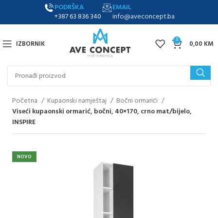
PODRŠKA
EMAIL
+387 63 836 340
info@aveconcept.ba
0
IZBORNIK
0,00
KM
Početna
Kupaonski namještaj
Bočni ormarići
Viseći kupaonski ormarić, bočni, 40×170, crno mat/bijelo,
INSPIRE
NOVO