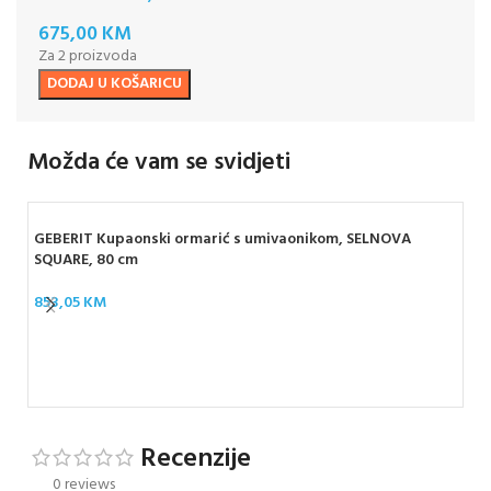
675,00
KM
Za 2 proizvoda
DODAJ U KOŠARICU
Možda će vam se svidjeti
GEBERIT Kupaonski ormarić s umivaonikom, SELNOVA
SQUARE, 80 cm
853,05
KM
GEB
sa
46
Recenzije
0 reviews