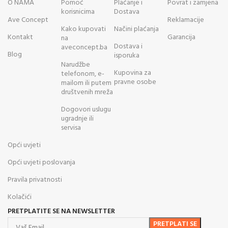
O NAMA
Pomoć
Plaćanje i
Povrat i zamjena
korisnicima
Dostava
Ave Concept
Reklamacije
Kako kupovati
Načini plaćanja
Kontakt
Garancija
na
Dostava i
aveconcept.ba
Blog
isporuka
Narudžbe
Kupovina za
telefonom, e-
pravne osobe
mailom ili putem
društvenih mreža
Dogovori uslugu
ugradnje ili
servisa
Opći uvjeti
Opći uvjeti poslovanja
Pravila privatnosti
Kolačići
PRETPLATITE SE NA NEWSLETTER