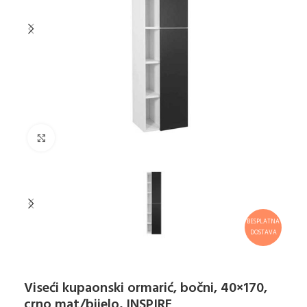
Klikni za uvećanje
BESPLATNA
DOSTAVA
Viseći kupaonski ormarić, bočni, 40×170,
crno mat/bijelo, INSPIRE