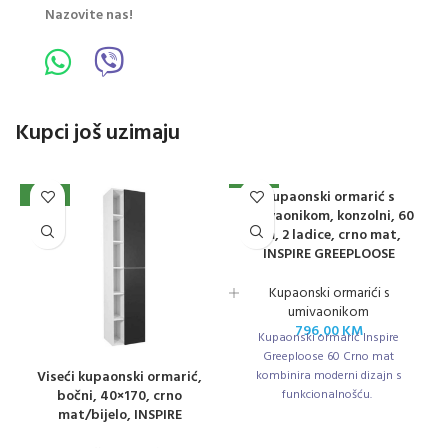
Nazovite nas!
Kupci još uzimaju
Kupaonski ormarić s
NOVO
NOVO
umivaonikom, konzolni, 60
cm, 2 ladice, crno mat,
INSPIRE GREEPLOOSE
Kupaonski ormarići s
umivaonikom
796,00
KM
Kupaonski ormarić Inspire
Greeploose 60 Crno mat
Viseći kupaonski ormarić,
kombinira moderni dizajn s
bočni, 40×170, crno
funkcionalnošću.
mat/bijelo, INSPIRE