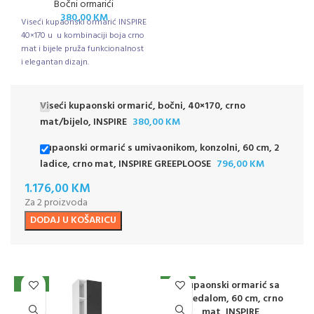
Bočni ormarići
380,00
KM
Viseći kupaonski ormarić INSPIRE
40×170 u u kombinaciji boja crno
mat i bijele pruža funkcionalnost
i elegantan dizajn.
Viseći kupaonski ormarić, bočni, 40×170, crno
mat/bijelo, INSPIRE
380,00
KM
Kupaonski ormarić s umivaonikom, konzolni, 60 cm, 2
ladice, crno mat, INSPIRE GREEPLOOSE
796,00
KM
1.176,00
KM
Za 2 proizvoda
DODAJ U KOŠARICU
Kupaonski ormarić sa
NOVO
NOVO
ogledalom, 60 cm, crno
mat, INSPIRE