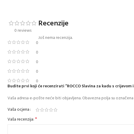
Recenzije
0 reviews
Još nema recenzija.
0
0
0
0
0
Budite prvi koji će recenzirati “ROCCO Slavina za kadu s crijevom 
Vaša adresa e-pošte neće biti objavljena.
Obavezna polja su označena
Vaša ocjena
*
Vaša recenzija: