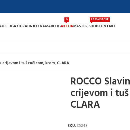
%
ZA MAJSTORE
A
USLUGA UGRADNJE
O NAMA
BLOG
AKCIJA
MASTER SHOP
KONTAKT
 crijevom i tuš ručicom, krom, CLARA
ROCCO Slavin
crijevom i tu
CLARA
SKU:
35248