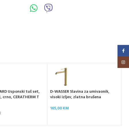
Faceb
Insta
RD Usponski tuš set,
D-WASSER Slavina za umivaonik,
AR
i, crno, CERATHERM T
visoki izljev, zlatna brušena
iz
165,00
KM
17
)