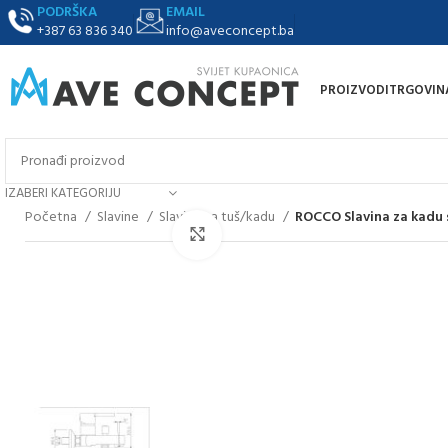
PODRŠKA
EMAIL
+387 63 836 340
info@aveconcept.ba
PROIZVODI
TRGOVIN
IZABERI KATEGORIJU
Početna
Slavine
Slavine za tuš/kadu
ROCCO Slavina za kadu s
Klikni za uvećanje