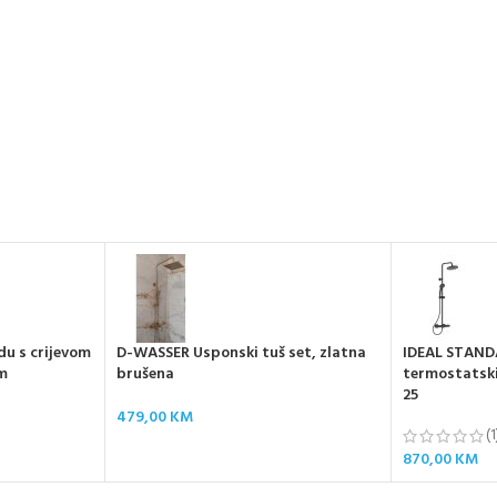
du s crijevom
D-WASSER Usponski tuš set, zlatna
IDEAL STANDA
om
brušena
termostatsk
25
479,00
KM
(1
870,00
KM