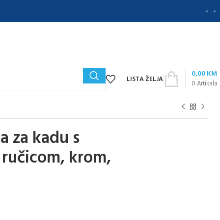
0,00
KM
LISTA ŽELJA
0
Artikala
a za kadu s
š ručicom, krom,