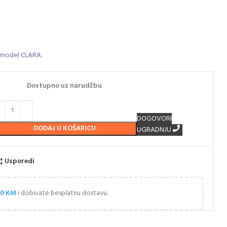
, model CLARA.
Dostupno uz narudžbu
DOGOVORI
DODAJ U KOŠARICU
UGRADNJU
Usporedi
00
KM
i dobivate besplatnu dostavu.