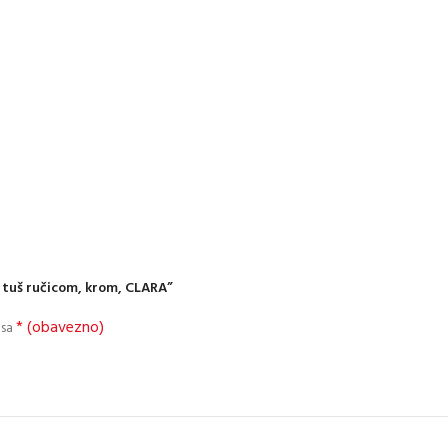
i tuš ručicom, krom, CLARA”
* (obavezno)
 sa