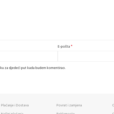
*
E-pošta
iku za sljedeći put kada budem komentirao.
Plaćanje i Dostava
Povrat i zamjena
O