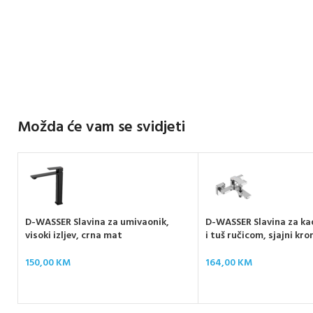
Možda će vam se svidjeti
D-WASSER Slavina za umivaonik,
D-WASSER Slavina za ka
visoki izljev, crna mat
i tuš ručicom, sjajni kr
150,00
KM
164,00
KM