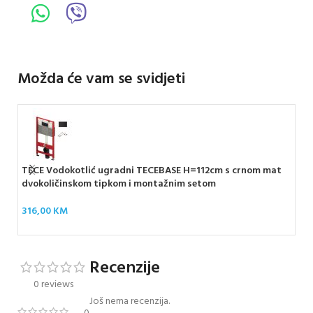
Možda će vam se svidjeti
TECE Vodokotlić ugradni TECEBASE H=112cm s crnom mat
TEC
dvokoličinskom tipkom i montažnim setom
deb
316,00
KM
53
Recenzije
0 reviews
Još nema recenzija.