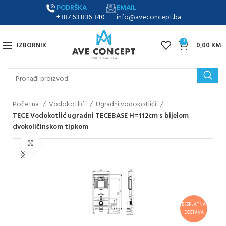
PODRŠKA
EMAIL
+387 63 836 340
info@aveconcept.ba
0
IZBORNIK
0,00
KM
Početna
Vodokotlići
Ugradni vodokotlići
TECE Vodokotlić ugradni TECEBASE H=112cm s bijelom
dvokoličinskom tipkom
Klikni za uvećanje
BESPLATNA
DOSTAVA