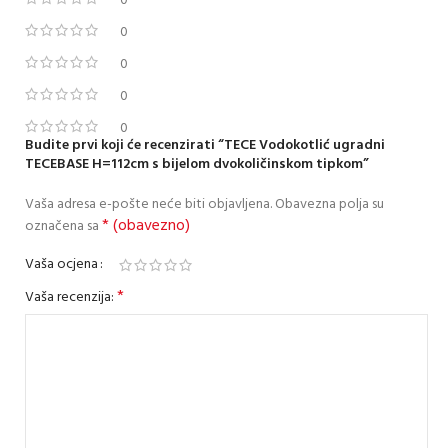
0
0
0
0
0
Budite prvi koji će recenzirati “TECE Vodokotlić ugradni
TECEBASE H=112cm s bijelom dvokoličinskom tipkom”
Vaša adresa e-pošte neće biti objavljena.
Obavezna polja su
* (obavezno)
označena sa
Vaša ocjena
*
Vaša recenzija: