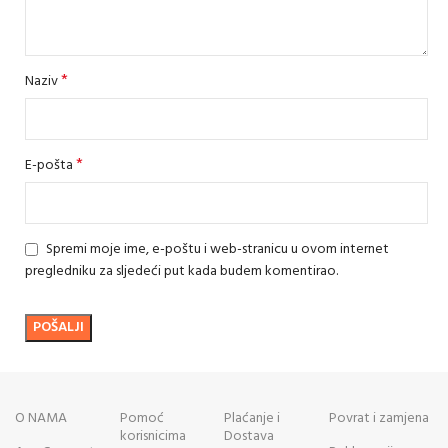
*
Naziv
*
E-pošta
Spremi moje ime, e-poštu i web-stranicu u ovom internet
pregledniku za sljedeći put kada budem komentirao.
O NAMA
Pomoć
Plaćanje i
Povrat i zamjena
korisnicima
Dostava