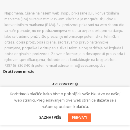
Napomena: Cijene na našem web shopu prikazane su u konvertibilnim
markama (KM) s uračunatim PDV-om. Plaćanje je moguće isključivo u
konvertibilnim markama (BAM). Svi proizvodi prikazani na web shopu dio
su naše ponude, no ne podrazumijeva se da su uvijek dostupni na stanju.
Iako se trudimo pružiti što preciznije informacije putem slika, tehničkih
crteža, opisa proizvoda i cijena, zadržavamo pravo na tehničke
promjene, pogreške i odstupanja slika i tekstualnog sadržaja od izgleda i
opisa originalnih proizvoda. Za sve informacije o dostupnosti proizvoda i
njihovim specifikacijama, slobodno nas kontaktirajte na broj telefona
+387 63 836 340 ili putem e-mail adrese: info@aveconcept.ba.
Društvene mreže
AVE CONCEPT
Koristimo kolačiće kako bismo poboljšali vaše iskustvo na našoj
web stranici. Pregledavanjem ove web stranice slažete se s
našom uporabom kolačića.
SAZNAJ VIŠE
PRIHVATI