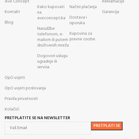
Ave Concept
Reklamacije
Kako kupovati
Načini plaćanja
Kontakt
Garancija
na
Dostava i
aveconcept.ba
Blog
isporuka
Narudžbe
Kupovina za
telefonom, e-
pravne osobe
mailom ili putem
društvenih mreža
Dogovori uslugu
ugradnje ili
servisa
Opći uvjeti
Opći uvjeti poslovanja
Pravila privatnosti
Kolačići
PRETPLATITE SE NA NEWSLETTER