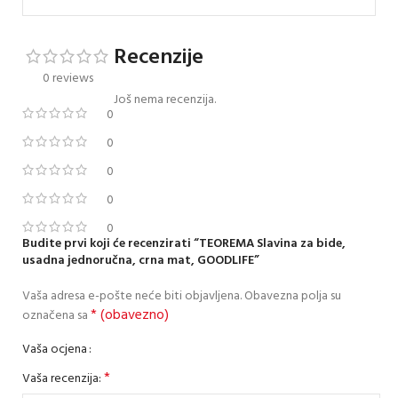
Recenzije
0 reviews
Još nema recenzija.
0
0
0
0
0
Budite prvi koji će recenzirati “TEOREMA Slavina za bide,
usadna jednoručna, crna mat, GOODLIFE”
Vaša adresa e-pošte neće biti objavljena.
Obavezna polja su
* (obavezno)
označena sa
Vaša ocjena
*
Vaša recenzija: