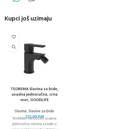
Kupci još uzimaju
TEOREMA Slavina za bide,
usadna jednoručna, crna
mat, GOODLIFE
Slavine
,
Slavine za bide
122,00
KM
TEOREMA GOODLIFE usadna
jednoručna slavina za bide u