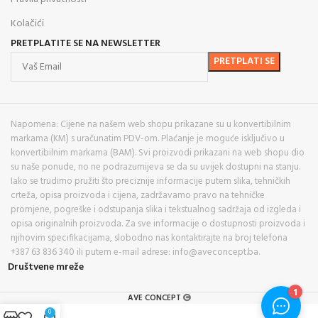
Kolačići
PRETPLATITE SE NA NEWSLETTER
Napomena: Cijene na našem web shopu prikazane su u konvertibilnim
markama (KM) s uračunatim PDV-om. Plaćanje je moguće isključivo u
konvertibilnim markama (BAM). Svi proizvodi prikazani na web shopu dio
su naše ponude, no ne podrazumijeva se da su uvijek dostupni na stanju.
Iako se trudimo pružiti što preciznije informacije putem slika, tehničkih
crteža, opisa proizvoda i cijena, zadržavamo pravo na tehničke
promjene, pogreške i odstupanja slika i tekstualnog sadržaja od izgleda i
opisa originalnih proizvoda. Za sve informacije o dostupnosti proizvoda i
njihovim specifikacijama, slobodno nas kontaktirajte na broj telefona
+387 63 836 340 ili putem e-mail adrese: info@aveconcept.ba.
Društvene mreže
AVE CONCEPT
0