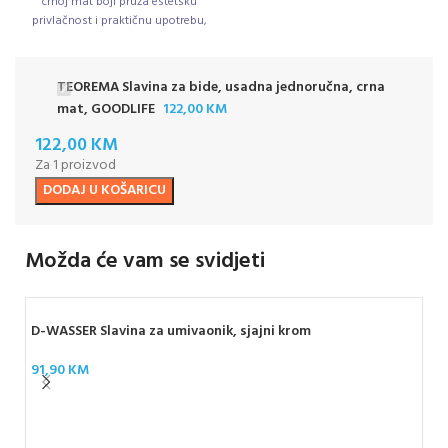
crnoj mat boji pruža estetsku
privlačnost i praktičnu upotrebu,
idealnu za suvremene kupaonice
koje teže eleganciji i
funkcionalnosti.
TEOREMA Slavina za bide, usadna jednoručna, crna
mat, GOODLIFE
122,00
KM
122,00
KM
Za 1 proizvod
DODAJ U KOŠARICU
Možda će vam se svidjeti
D-WASSER Slavina za umivaonik, sjajni krom
91,90
KM
ARM
98