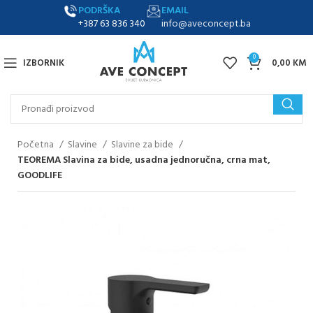
PODRŠKA
EMAIL
+387 63 836 340
info@aveconcept.ba
0
IZBORNIK
0,00
KM
Početna
Slavine
Slavine za bide
TEOREMA Slavina za bide, usadna jednoručna, crna mat,
GOODLIFE