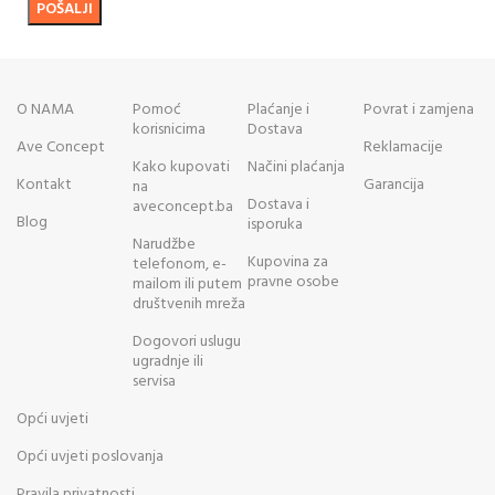
O NAMA
Pomoć
Plaćanje i
Povrat i zamjena
korisnicima
Dostava
Ave Concept
Reklamacije
Kako kupovati
Načini plaćanja
Kontakt
Garancija
na
Dostava i
aveconcept.ba
Blog
isporuka
Narudžbe
Kupovina za
telefonom, e-
pravne osobe
mailom ili putem
društvenih mreža
Dogovori uslugu
ugradnje ili
servisa
Opći uvjeti
Opći uvjeti poslovanja
Pravila privatnosti